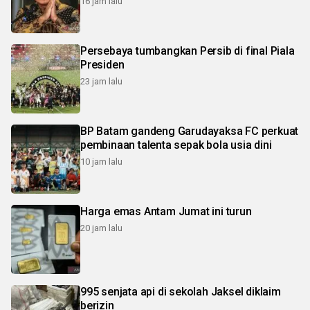
16 jam lalu
Persebaya tumbangkan Persib di final Piala
Presiden
23 jam lalu
BP Batam gandeng Garudayaksa FC perkuat
pembinaan talenta sepak bola usia dini
10 jam lalu
Harga emas Antam Jumat ini turun
20 jam lalu
995 senjata api di sekolah Jaksel diklaim
berizin