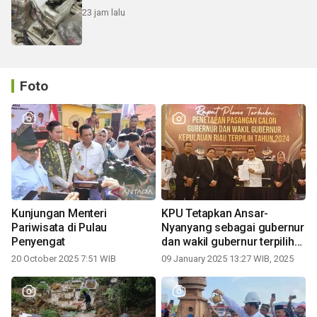
23 jam lalu
Foto
Kunjungan Menteri
KPU Tetapkan Ansar-
Pariwisata di Pulau
Nyanyang sebagai gubernur
Penyengat
dan wakil gubernur terpilih
periode 2025-2030
20 October 2025 7:51 WIB
09 January 2025 13:27 WIB, 2025