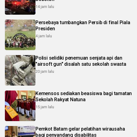
14 jam lalu
Persebaya tumbangkan Persib di final Piala
Presiden
4 jam lalu
Polisi selidiki penemuan senjata api dan
"airsoft gun" disalah satu sekolah swasta
20 jam lalu
Kemensos sediakan beasiswa bagi tamatan
Sekolah Rakyat Natuna
15 jam lalu
Pemkot Batam gelar pelatihan wirausaha
bagi penyandang disabilitas