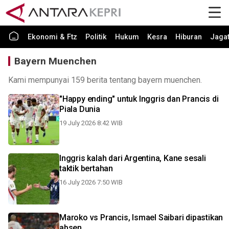
Ekonomi & Ftz
Politik
Hukum
Kesra
Hiburan
Jaga
Bayern Muenchen
Kami mempunyai 159 berita tentang bayern muenchen.
"Happy ending" untuk Inggris dan Prancis di
Piala Dunia
19 July 2026 8:42 WIB
Inggris kalah dari Argentina, Kane sesali
taktik bertahan
16 July 2026 7:50 WIB
Maroko vs Prancis, Ismael Saibari dipastikan
absen