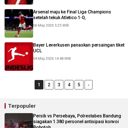
Arsenal maju ke Final Liga Champions
setelah tekuk Atletico 1-0,
06 May 2026 5:25 WIB
Bayer Leverkusen panaskan persaingan tiket
UCL
04 May 2026 14:48 WIB
1
2
3
4
5
Terpopuler
Persib vs Persebaya, Polrestabes Bandung
siagakan 1.380 personel antisipasi konvoi
Bobotoh