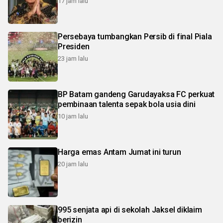
17 jam lalu
Persebaya tumbangkan Persib di final Piala
Presiden
23 jam lalu
BP Batam gandeng Garudayaksa FC perkuat
pembinaan talenta sepak bola usia dini
10 jam lalu
Harga emas Antam Jumat ini turun
20 jam lalu
995 senjata api di sekolah Jaksel diklaim
berizin