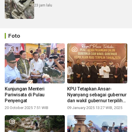
23 jam lalu
Foto
Kunjungan Menteri
KPU Tetapkan Ansar-
Pariwisata di Pulau
Nyanyang sebagai gubernur
Penyengat
dan wakil gubernur terpilih
periode 2025-2030
20 October 2025 7:51 WIB
09 January 2025 13:27 WIB, 2025