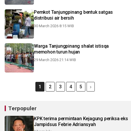
Pemkot Tanjungpinang bentuk satgas
distribusi air bersih
30 March 2026 8:15 WIB
Warga Tanjungpinang shalat istisqa
memohon turun hujan
29 March 2026 21:14 WIB
1
2
3
4
5
Terpopuler
KPK terima permintaan Kejagung periksa eks
Jampidsus Febrie Adriansyah