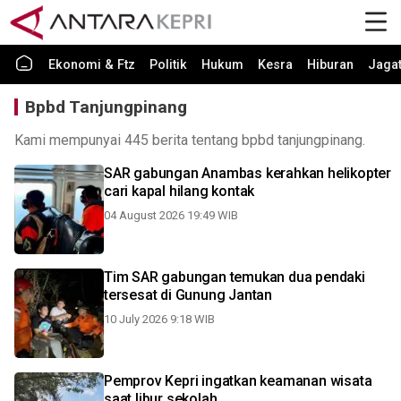
Ekonomi & Ftz
Politik
Hukum
Kesra
Hiburan
Jaga
Bpbd Tanjungpinang
Kami mempunyai 445 berita tentang bpbd tanjungpinang.
SAR gabungan Anambas kerahkan helikopter
cari kapal hilang kontak
04 August 2026 19:49 WIB
Tim SAR gabungan temukan dua pendaki
tersesat di Gunung Jantan
10 July 2026 9:18 WIB
Pemprov Kepri ingatkan keamanan wisata
saat libur sekolah