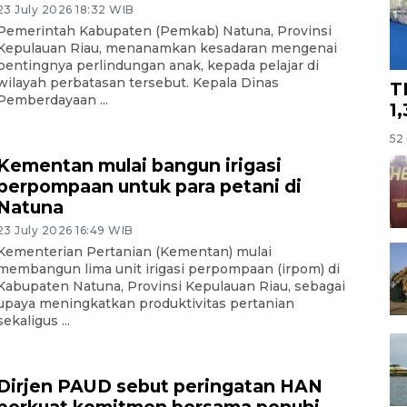
23 July 2026 18:32 WIB
Pemerintah Kabupaten (Pemkab) Natuna, Provinsi
Kepulauan Riau, menanamkan kesadaran mengenai
pentingnya perlindungan anak, kepada pelajar di
wilayah perbatasan tersebut. Kepala Dinas
T
Pemberdayaan ...
1
52 
Kementan mulai bangun irigasi
perpompaan untuk para petani di
Natuna
23 July 2026 16:49 WIB
Kementerian Pertanian (Kementan) mulai
membangun lima unit irigasi perpompaan (irpom) di
Kabupaten Natuna, Provinsi Kepulauan Riau, sebagai
upaya meningkatkan produktivitas pertanian
sekaligus ...
Dirjen PAUD sebut peringatan HAN