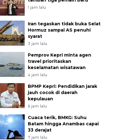
tambah tiga pemain baru
1 jam lalu
Iran tegaskan tidak buka Selat
Hormuz sampai AS penuhi
syarat
3 jam lalu
Pemprov Kepri minta agen
travel prioritaskan
keselamatan wisatawan
4 jam lalu
BPMP Kepri: Pendidikan jarak
jauh cocok di daerah
kepulauan
6 jam lalu
Cuaca terik, BMKG: Suhu
Batam hingga Anambas capai
33 derajat
7 jam lalu