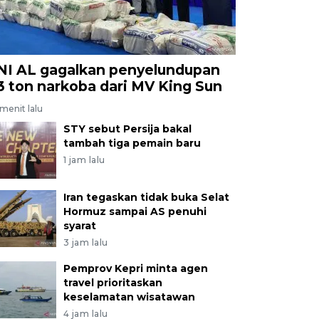
NI AL gagalkan penyelundupan
,3 ton narkoba dari MV King Sun
menit lalu
STY sebut Persija bakal
tambah tiga pemain baru
1 jam lalu
Iran tegaskan tidak buka Selat
Hormuz sampai AS penuhi
syarat
3 jam lalu
Pemprov Kepri minta agen
travel prioritaskan
keselamatan wisatawan
4 jam lalu