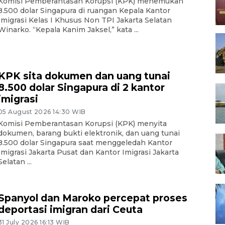
Komisi Pemberantasan Korupsi (KPK) menemukan
8.500 dolar Singapura di ruangan Kepala Kantor
Imigrasi Kelas I Khusus Non TPI Jakarta Selatan
Winarko. “Kepala Kanim Jaksel,” kata ...
KPK sita dokumen dan uang tunai
8.500 dolar Singapura di 2 kantor
imigrasi
05 August 2026 14:30 WIB
Komisi Pemberantasan Korupsi (KPK) menyita
dokumen, barang bukti elektronik, dan uang tunai
8.500 dolar Singapura saat menggeledah Kantor
Imigrasi Jakarta Pusat dan Kantor Imigrasi Jakarta
Selatan ...
Spanyol dan Maroko percepat proses
deportasi imigran dari Ceuta
31 July 2026 16:13 WIB