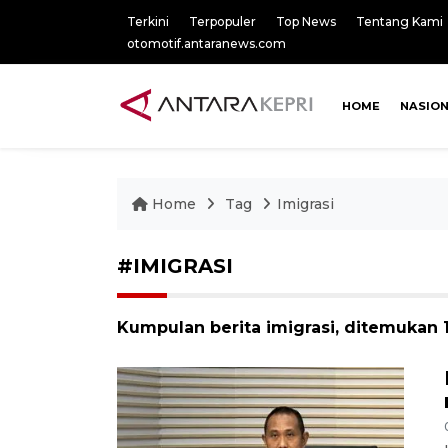
Terkini
Terpopuler
Top News
Tentang Kami
otomotif.antaranews.com
HOME
NASIO
Home
Tag
Imigrasi
#IMIGRASI
Kumpulan berita imigrasi, ditemukan 1