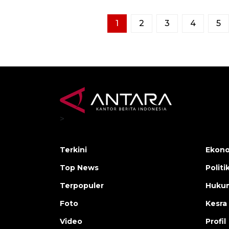
1
2
3
4
5
>
Terkini
Ekono
Top News
Politi
Terpopuler
Huku
Foto
Kesra
Video
Profil