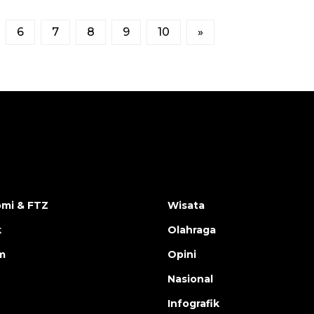
6
7
8
9
10
»
mi & FTZ
Wisata
k
Olahraga
m
Opini
Nasional
Infografik