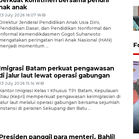
perkuat komitmen bersama penuhi
hak anak
23 July 2026 16:07 WIB
Direktur Jenderal Pendidikan Anak Usia Dini,
Pendidikan Dasar, dan Pendidikan Nonformal dan
Informal Kemendikdasmen Gogot Suharwoto
mengatakan peringatan Hari Anak Nasional (HAN)
F
menjadi momentum ...
Imigrasi Batam perkuat pengawasan
di jalur laut lewat operasi gabungan
23 July 2026 15:14 WIB
Kantor Imigrasi Kelas I Khusus TPI Batam, Kepulauan
Riau (Kepri) memperkuat pengawasan keimigrasian di
jalur laut melalui operasi gabungan bersama sejumlah
instansi di perairan Sekupang dan Batu ...
Distribusi logistik pemilu
gunakan mobil jenazah
08 February 2024 15:30 WIB, 2024
Presiden panggil para menteri, Bahlil