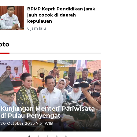
BPMP Kepri: Pendidikan jarak
jauh cocok di daerah
kepulauan
6 jam lalu
oto
KPU Teta
Nyanyang
Kunjungan Menteri Pariwisata
dan wakil
di Pulau Penyengat
periode 
20 October 2025 7:51 WIB
09 January 20