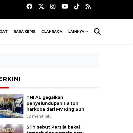
AGAT
RASA KEPRI
OLAHRAGA
LAINNYA
ERKINI
TNI AL gagalkan
penyelundupan 1,3 ton
narkoba dari MV King Sun
52 menit lalu
STY sebut Persija bakal