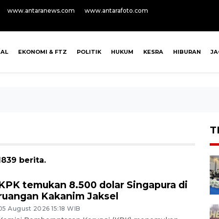
www.antaranews.com
www.antarafoto.com
NAL
EKONOMI & FTZ
POLITIK
HUKUM
KESRA
HIBURAN
J
T
839 berita.
KPK temukan 8.500 dolar Singapura di
ruangan Kakanim Jaksel
05 August 2026 15:18 WIB