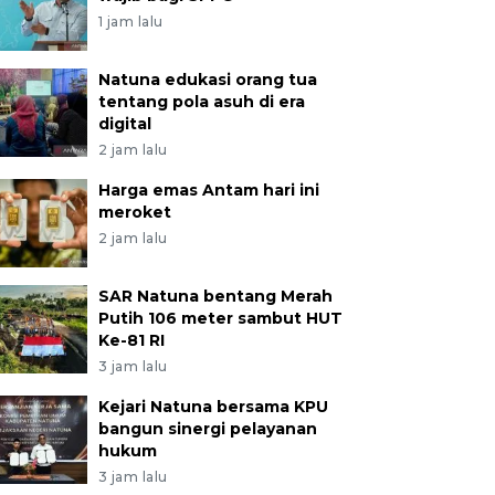
1 jam lalu
Natuna edukasi orang tua
tentang pola asuh di era
digital
2 jam lalu
Harga emas Antam hari ini
meroket
2 jam lalu
SAR Natuna bentang Merah
Putih 106 meter sambut HUT
Ke-81 RI
3 jam lalu
Kejari Natuna bersama KPU
bangun sinergi pelayanan
hukum
3 jam lalu