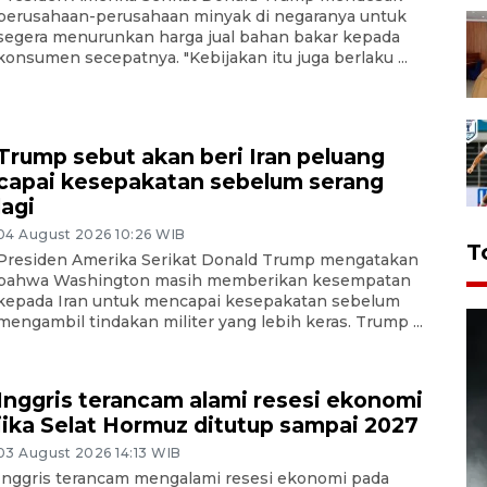
perusahaan-perusahaan minyak di negaranya untuk
segera menurunkan harga jual bahan bakar kepada
konsumen secepatnya. "Kebijakan itu juga berlaku ...
Trump sebut akan beri Iran peluang
capai kesepakatan sebelum serang
lagi
04 August 2026 10:26 WIB
T
Presiden Amerika Serikat Donald Trump mengatakan
bahwa Washington masih memberikan kesempatan
kepada Iran untuk mencapai kesepakatan sebelum
mengambil tindakan militer yang lebih keras. Trump ...
Inggris terancam alami resesi ekonomi
jika Selat Hormuz ditutup sampai 2027
03 August 2026 14:13 WIB
Inggris terancam mengalami resesi ekonomi pada