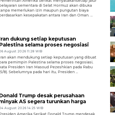
Pemerintah Amerika Serikat menyatakansetiap jalur
pelayaran sementara di Selat Hormuz akan dibuka
tanpa memerlukan izin maupun pungutan biaya
berdasarkan kesepakatan antara Iran dan Oman. ...
Iran dukung setiap keputusan
Palestina selama proses negosiasi
06 August 2026 11:28 WIB
Iran akan mendukung setiap keputusan yang dibuat
para pemimpin Palestina selama proses negosiasi,
kata Presiden Iran Masoud Pezeshkian pada Rabu
(5/8). Sebelumnya pada hari itu, Presiden ...
Donald Trump desak perusahaan
minyak AS segera turunkan harga
04 August 2026 14:25 WIB
Presiden Amerika Serikat Donald Trump mendesak