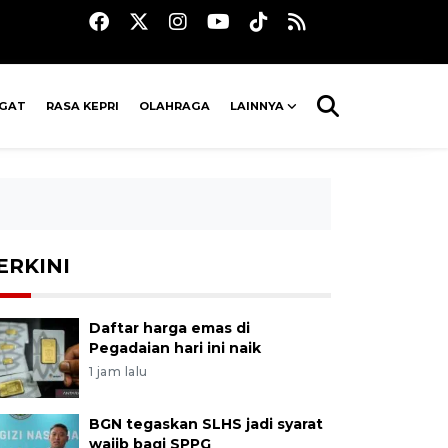
AGAT
RASA KEPRI
OLAHRAGA
LAINNYA
ERKINI
Daftar harga emas di
Pegadaian hari ini naik
1 jam lalu
BGN tegaskan SLHS jadi syarat
wajib bagi SPPG