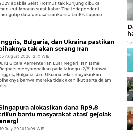
2027 apabila Selat Hormuz tak kunjung dibuka,
menurut laporan surat kabar The Independent
mengutip data perusahaankonsultanEY. Laporan ...
D
ha
Inggris, Bulgaria, dan Ukraina pastikan
1 j
pihaknya tak akan serang Iran
03 August 2026 12:10 WIB
Juru Bicara Kementerian Luar Negeri Iran Ismail
Baghaei menyampaikan pada Minggu (2/8) bahwa
Inggris, Bulgaria, dan Ukraina telah meyakinkan
pihaknya bahwa mereka tidak akan ikut serta dalam
aksi ...
Singapura alokasikan dana Rp9,8
triliun bantu masyarakat atasi gejolak
energi
30 July 2026 10:09 WIB