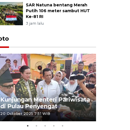
SAR Natuna bentang Merah
Putih 106 meter sambut HUT
Ke-81 RI
3 jam lalu
oto
KPU Teta
Nyanyang
Kunjungan Menteri Pariwisata
dan wakil
di Pulau Penyengat
periode 
20 October 2025 7:51 WIB
09 January 20