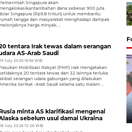
Pemerintah Singapura akan
mengalokasikantambahan dana sebesar 900 juta
dolar Singapura (Rp9,8 triliun) untuk membantu
rumah tangga dan masyarakat menghadapi dampak
melonjaknya harga minyak, ...
F
20 tentara Irak tewas dalam serangan
udara AS-Arab Saudi
29 July 2026 16:56 WIB
Pasukan Mobilisasi Rakyat (PMF) Irak mengatakan
setidaknya 20 tentara tewas dan 32 lainnya terluka
akibat serangan udara gabungan yang dilakukan
Amerika Serikat -Arab Saudi selama satu malam ...
Distribusi logistik pemilu
gunakan mobil jenazah
Rusia minta AS klarifikasi mengenai
08 February 2024 15:30 WIB, 2024
Alaska sebelum usul damai Ukraina
28 July 2026 10:26 WIB