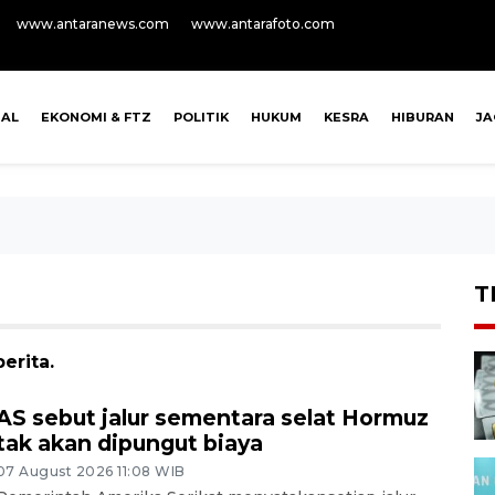
www.antaranews.com
www.antarafoto.com
NAL
EKONOMI & FTZ
POLITIK
HUKUM
KESRA
HIBURAN
J
T
erita.
AS sebut jalur sementara selat Hormuz
tak akan dipungut biaya
07 August 2026 11:08 WIB