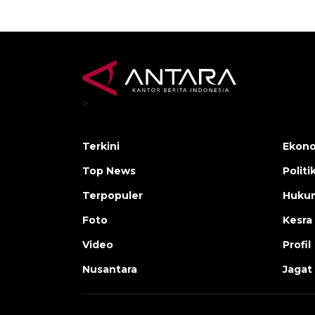
>
Terkini
Ekono
Top News
Politi
Terpopuler
Huku
Foto
Kesra
Video
Profil
Nusantara
Jagat