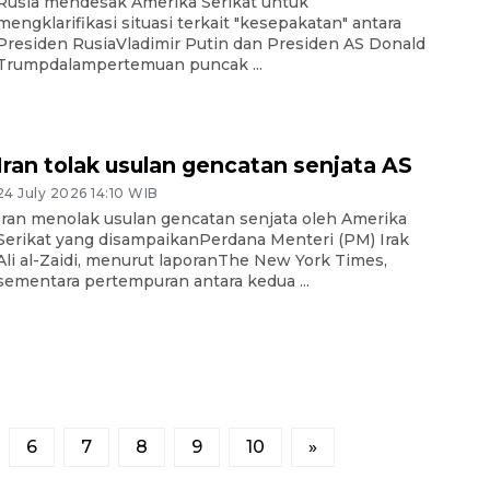
Rusia mendesak Amerika Serikat untuk
mengklarifikasi situasi terkait "kesepakatan" antara
Presiden RusiaVladimir Putin dan Presiden AS Donald
Trumpdalampertemuan puncak ...
Iran tolak usulan gencatan senjata AS
24 July 2026 14:10 WIB
Iran menolak usulan gencatan senjata oleh Amerika
Serikat yang disampaikanPerdana Menteri (PM) Irak
Ali al-Zaidi, menurut laporanThe New York Times,
sementara pertempuran antara kedua ...
6
7
8
9
10
»