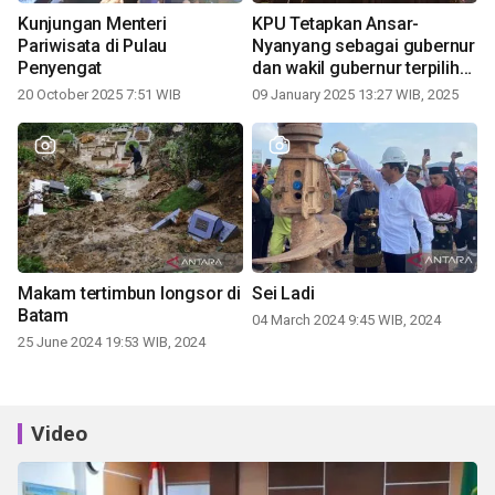
Kunjungan Menteri
KPU Tetapkan Ansar-
Pariwisata di Pulau
Nyanyang sebagai gubernur
Penyengat
dan wakil gubernur terpilih
periode 2025-2030
20 October 2025 7:51 WIB
09 January 2025 13:27 WIB, 2025
Makam tertimbun longsor di
Sei Ladi
Batam
04 March 2024 9:45 WIB, 2024
25 June 2024 19:53 WIB, 2024
Video