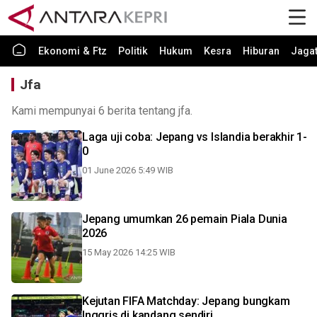
Ekonomi & Ftz
Politik
Hukum
Kesra
Hiburan
Jaga
Jfa
Kami mempunyai 6 berita tentang jfa.
Laga uji coba: Jepang vs Islandia berakhir 1-
0
01 June 2026 5:49 WIB
Jepang umumkan 26 pemain Piala Dunia
2026
15 May 2026 14:25 WIB
Kejutan FIFA Matchday: Jepang bungkam
Inggris di kandang sendiri