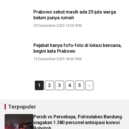
Prabowo sebut masih ada 29 juta warga
belum punya rumah
20 December 2025 15:03 WIB
Pejabat hanya fofo-foto di lokasi bencana,
begini kata Prabowo
15 December 2025 18:42 WIB
1
2
3
4
5
Terpopuler
Persib vs Persebaya, Polrestabes Bandung
siagakan 1.380 personel antisipasi konvoi
Bobotoh