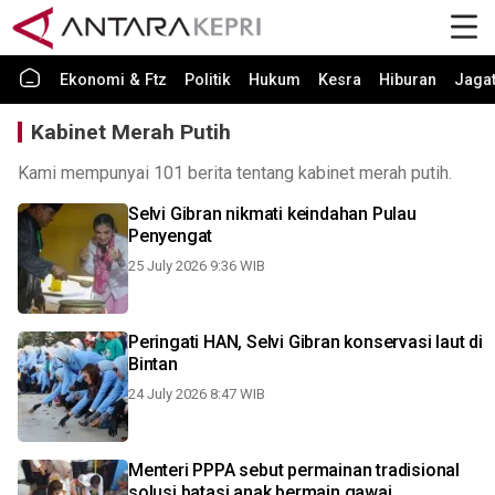
Ekonomi & Ftz
Politik
Hukum
Kesra
Hiburan
Jaga
Kabinet Merah Putih
Kami mempunyai 101 berita tentang kabinet merah putih.
Selvi Gibran nikmati keindahan Pulau
Penyengat
25 July 2026 9:36 WIB
Peringati HAN, Selvi Gibran konservasi laut di
Bintan
24 July 2026 8:47 WIB
Menteri PPPA sebut permainan tradisional
solusi batasi anak bermain gawai