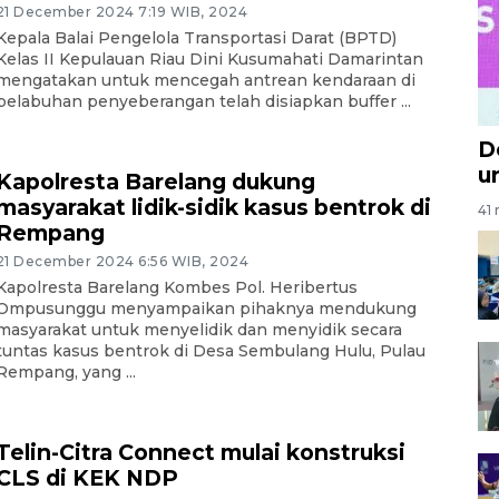
21 December 2024 7:19 WIB, 2024
Kepala Balai Pengelola Transportasi Darat (BPTD)
Kelas II Kepulauan Riau Dini Kusumahati Damarintan
mengatakan untuk mencegah antrean kendaraan di
pelabuhan penyeberangan telah disiapkan buffer ...
D
u
Kapolresta Barelang dukung
masyarakat lidik-sidik kasus bentrok di
41 
Rempang
21 December 2024 6:56 WIB, 2024
Kapolresta Barelang Kombes Pol. Heribertus
Ompusunggu menyampaikan pihaknya mendukung
masyarakat untuk menyelidik dan menyidik secara
tuntas kasus bentrok di Desa Sembulang Hulu, Pulau
Rempang, yang ...
Telin-Citra Connect mulai konstruksi
CLS di KEK NDP