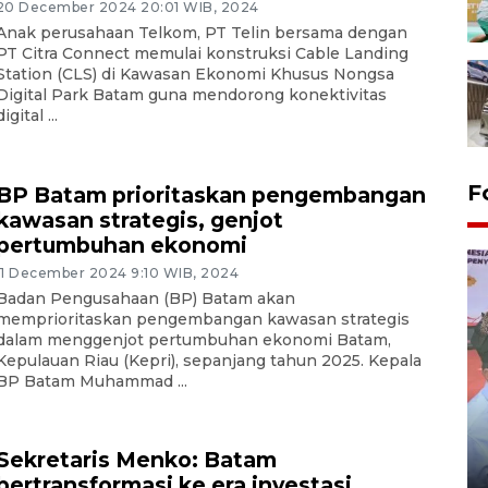
20 December 2024 20:01 WIB, 2024
Anak perusahaan Telkom, PT Telin bersama dengan
PT Citra Connect memulai konstruksi Cable Landing
Station (CLS) di Kawasan Ekonomi Khusus Nongsa
Digital Park Batam guna mendorong konektivitas
digital ...
F
BP Batam prioritaskan pengembangan
kawasan strategis, genjot
pertumbuhan ekonomi
11 December 2024 9:10 WIB, 2024
Badan Pengusahaan (BP) Batam akan
memprioritaskan pengembangan kawasan strategis
dalam menggenjot pertumbuhan ekonomi Batam,
Kepulauan Riau (Kepri), sepanjang tahun 2025. Kepala
BP Batam Muhammad ...
Distribusi logistik pemilu
gunakan mobil jenazah
Sekretaris Menko: Batam
08 February 2024 15:30 WIB, 2024
bertransformasi ke era investasi