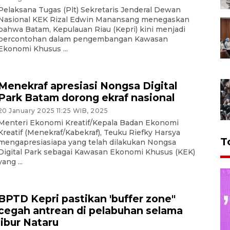
Pelaksana Tugas (Plt) Sekretaris Jenderal Dewan
Nasional KEK Rizal Edwin Manansang menegaskan
bahwa Batam, Kepulauan Riau (Kepri) kini menjadi
percontohan dalam pengembangan Kawasan
Ekonomi Khusus ...
Menekraf apresiasi Nongsa Digital
Park Batam dorong ekraf nasional
20 January 2025 11:25 WIB, 2025
Menteri Ekonomi Kreatif/Kepala Badan Ekonomi
Kreatif (Menekraf/Kabekraf), Teuku Riefky Harsya
T
mengapresiasiapa yang telah dilakukan Nongsa
Digital Park sebagai Kawasan Ekonomi Khusus (KEK)
yang ...
BPTD Kepri pastikan 'buffer zone"
cegah antrean di pelabuhan selama
libur Nataru