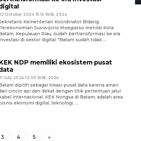
digital
22 October 2024 15:15 WIB, 2024
Sekretaris Kementerian Koordinator Bidang
Perekonomian Susiwijono Moegiarso menilai Kota
Batam, Kepulauan Riau, sudah bertransformasi ke era
investasi di sektor digital. "Batam sudah tidak ...
KEK NDP memiliki ekosistem pusat
data
21 July 2024 12:03 WIB, 2024
Batam dipilih sebagai lokasi pusat data karena aman
dari cincin api dan dekat dengan titik pertemuan jalur
kabel internasional. KEK Nongsa di Batam, adalah area
bisnis ekonomi digital, teknologi, ...
3
4
5
»