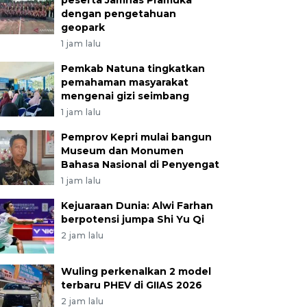
peserta Jamnas Pramuka
dengan pengetahuan
geopark
1 jam lalu
Pemkab Natuna tingkatkan
pemahaman masyarakat
mengenai gizi seimbang
1 jam lalu
Pemprov Kepri mulai bangun
Museum dan Monumen
Bahasa Nasional di Penyengat
1 jam lalu
Kejuaraan Dunia: Alwi Farhan
berpotensi jumpa Shi Yu Qi
2 jam lalu
Wuling perkenalkan 2 model
terbaru PHEV di GIIAS 2026
2 jam lalu