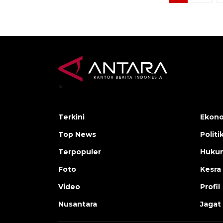
>
Terkini
Ekono
Top News
Politi
Terpopuler
Huku
Foto
Kesra
Video
Profil
Nusantara
Jagat