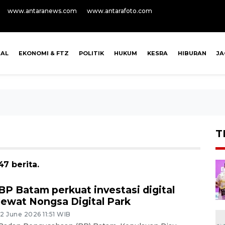
www.antaranews.com
www.antarafoto.com
NAL
EKONOMI & FTZ
POLITIK
HUKUM
KESRA
HIBURAN
J
T
7 berita.
BP Batam perkuat investasi digital
lewat Nongsa Digital Park
12 June 2026 11:51 WIB