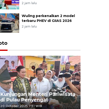
2 jam lalu
Wuling perkenalkan 2 model
terbaru PHEV di GIIAS 2026
2 jam lalu
oto
KPU Teta
Nyanyang
Kunjungan Menteri Pariwisata
dan wakil
di Pulau Penyengat
periode 
20 October 2025 7:51 WIB
09 January 20