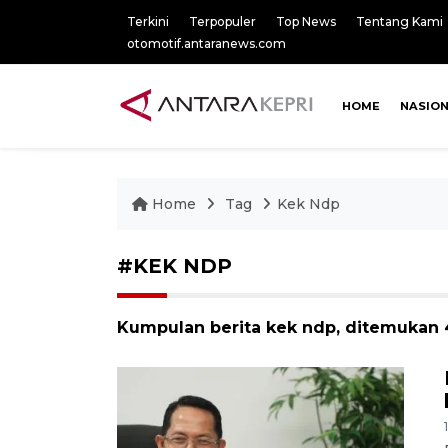
Terkini
Terpopuler
Top News
Tentang Kami
otomotif.antaranews.com
HOME
NASIO
Home
Tag
Kek Ndp
#KEK NDP
Kumpulan berita kek ndp, ditemukan 4