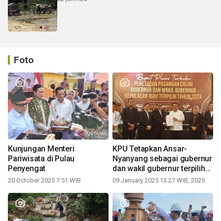
Foto
Kunjungan Menteri
KPU Tetapkan Ansar-
Pariwisata di Pulau
Nyanyang sebagai gubernur
Penyengat
dan wakil gubernur terpilih
periode 2025-2030
20 October 2025 7:51 WIB
09 January 2025 13:27 WIB, 2025