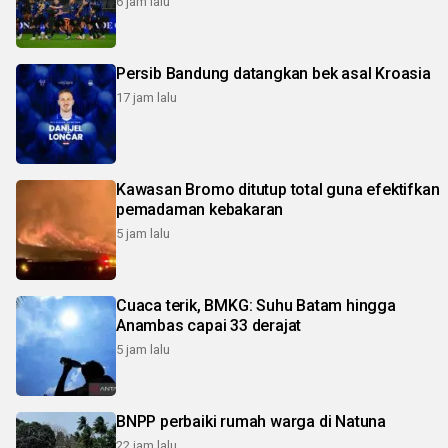
6 jam lalu
Persib Bandung datangkan bek asal Kroasia
17 jam lalu
Kawasan Bromo ditutup total guna efektifkan
pemadaman kebakaran
5 jam lalu
Cuaca terik, BMKG: Suhu Batam hingga
Anambas capai 33 derajat
5 jam lalu
BNPP perbaiki rumah warga di Natuna
22 jam lalu