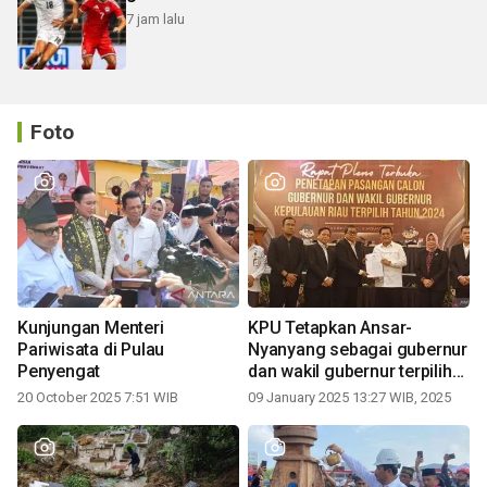
7 jam lalu
Foto
Kunjungan Menteri
KPU Tetapkan Ansar-
Pariwisata di Pulau
Nyanyang sebagai gubernur
Penyengat
dan wakil gubernur terpilih
periode 2025-2030
20 October 2025 7:51 WIB
09 January 2025 13:27 WIB, 2025