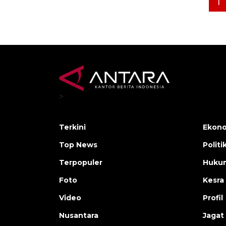
1
>
Terkini
Ekono
Top News
Politi
Terpopuler
Huku
Foto
Kesra
Video
Profil
Nusantara
Jagat