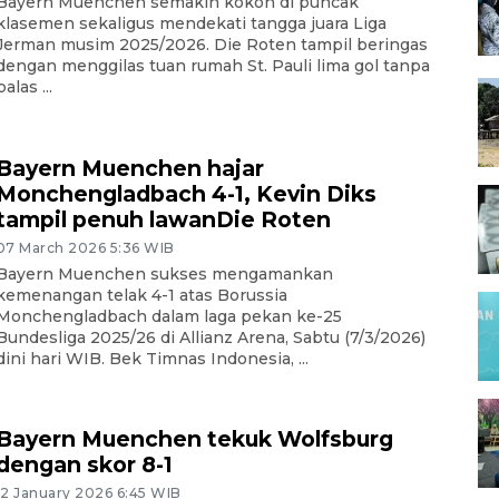
Bayern Muenchen semakin kokoh di puncak
klasemen sekaligus mendekati tangga juara Liga
Jerman musim 2025/2026. Die Roten tampil beringas
dengan menggilas tuan rumah St. Pauli lima gol tanpa
balas ...
Bayern Muenchen hajar
Monchengladbach 4-1, Kevin Diks
tampil penuh lawanDie Roten
07 March 2026 5:36 WIB
Bayern Muenchen sukses mengamankan
kemenangan telak 4-1 atas Borussia
Monchengladbach dalam laga pekan ke-25
Bundesliga 2025/26 di Allianz Arena, Sabtu (7/3/2026)
dini hari WIB. Bek Timnas Indonesia, ...
Bayern Muenchen tekuk Wolfsburg
dengan skor 8-1
12 January 2026 6:45 WIB