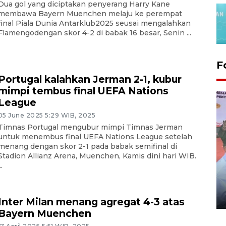
Dua gol yang diciptakan penyerang Harry Kane
membawa Bayern Muenchen melaju ke perempat
final Piala Dunia Antarklub2025 seusai mengalahkan
Flamengodengan skor 4-2 di babak 16 besar, Senin ...
F
Portugal kalahkan Jerman 2-1, kubur
mimpi tembus final UEFA Nations
League
05 June 2025 5:29 WIB, 2025
Timnas Portugal mengubur mimpi Timnas Jerman
untuk menembus final UEFA Nations League setelah
menang dengan skor 2-1 pada babak semifinal di
Stadion Allianz Arena, Muenchen, Kamis dini hari WIB.
..
Distribusi logistik pemilu
gunakan mobil jenazah
08 February 2024 15:30 WIB, 2024
Inter Milan menang agregat 4-3 atas
Bayern Muenchen