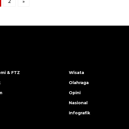
2
»
mi & FTZ
Wisata
k
Olahraga
m
Opini
Nasional
Infografik