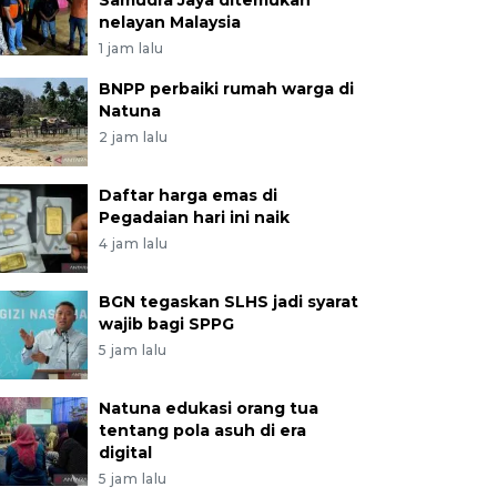
Samudra Jaya ditemukan
nelayan Malaysia
1 jam lalu
BNPP perbaiki rumah warga di
Natuna
2 jam lalu
Daftar harga emas di
Pegadaian hari ini naik
4 jam lalu
BGN tegaskan SLHS jadi syarat
wajib bagi SPPG
5 jam lalu
Natuna edukasi orang tua
tentang pola asuh di era
digital
5 jam lalu