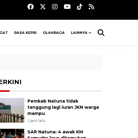
AGAT
RASA KEPRI
OLAHRAGA
LAINNYA
ERKINI
Pemkab Natuna tidak
tanggung lagi iuran JKN warga
mampu
1 jam lalu
SAR Natuna: 4 awak KM