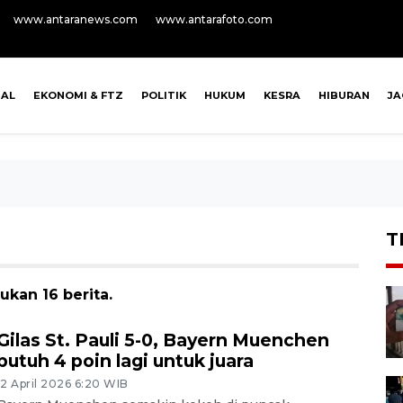
www.antaranews.com
www.antarafoto.com
NAL
EKONOMI & FTZ
POLITIK
HUKUM
KESRA
HIBURAN
J
T
kan 16 berita.
Gilas St. Pauli 5-0, Bayern Muenchen
butuh 4 poin lagi untuk juara
12 April 2026 6:20 WIB