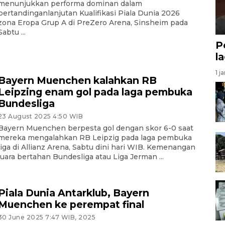
menunjukkan performa dominan dalam
pertandinganlanjutan Kualifikasi Piala Dunia 2026
zona Eropa Grup A di PreZero Arena, Sinsheim pada
Sabtu ...
P
l
1 j
Bayern Muenchen kalahkan RB
Leipzing enam gol pada laga pembuka
Bundesliga
23 August 2025 4:50 WIB
Bayern Muenchen berpesta gol dengan skor 6-0 saat
mereka mengalahkan RB Leipzig pada laga pembuka
liga di Allianz Arena, Sabtu dini hari WIB. Kemenangan
juara bertahan Bundesliga atau Liga Jerman ...
Piala Dunia Antarklub, Bayern
Muenchen ke perempat final
30 June 2025 7:47 WIB, 2025