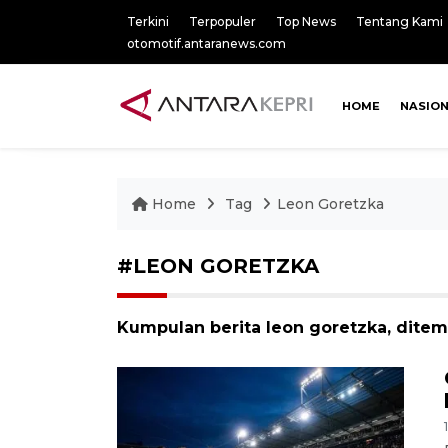
Terkini
Terpopuler
Top News
Tentang Kami
otomotif.antaranews.com
HOME
NASIO
Home
Tag
Leon Goretzka
#LEON GORETZKA
Kumpulan berita leon goretzka, ditemu