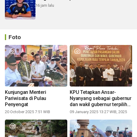
16 jam lalu
Foto
Kunjungan Menteri
KPU Tetapkan Ansar-
Pariwisata di Pulau
Nyanyang sebagai gubernur
Penyengat
dan wakil gubernur terpilih
periode 2025-2030
20 October 2025 7:51 WIB
09 January 2025 13:27 WIB, 2025