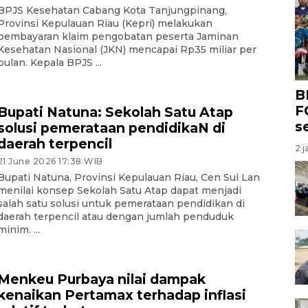
BPJS Kesehatan Cabang Kota Tanjungpinang,
Provinsi Kepulauan Riau (Kepri) melakukan
pembayaran klaim pengobatan peserta Jaminan
Kesehatan Nasional (JKN) mencapai Rp35 miliar per
bulan. Kepala BPJS ...
B
F
Bupati Natuna: Sekolah Satu Atap
s
solusi pemerataan pendidikaN di
daerah terpencil
2 j
21 June 2026 17:38 WIB
Bupati Natuna, Provinsi Kepulauan Riau, Cen Sui Lan
menilai konsep Sekolah Satu Atap dapat menjadi
salah satu solusi untuk pemerataan pendidikan di
daerah terpencil atau dengan jumlah penduduk
minim. ...
Menkeu Purbaya nilai dampak
kenaikan Pertamax terhadap inflasi