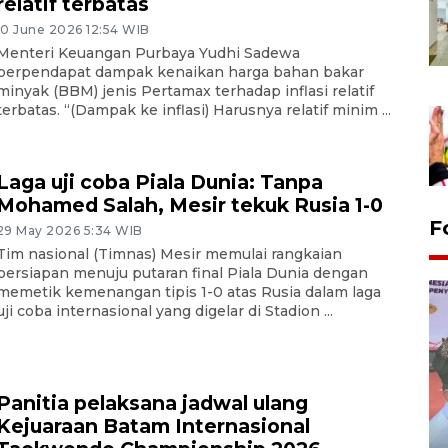
relatif terbatas
10 June 2026 12:54 WIB
Menteri Keuangan Purbaya Yudhi Sadewa
berpendapat dampak kenaikan harga bahan bakar
minyak (BBM) jenis Pertamax terhadap inflasi relatif
terbatas. “(Dampak ke inflasi) Harusnya relatif minim ...
Laga uji coba Piala Dunia: Tanpa
Mohamed Salah, Mesir tekuk Rusia 1-0
F
29 May 2026 5:34 WIB
Tim nasional (Timnas) Mesir memulai rangkaian
persiapan menuju putaran final Piala Dunia dengan
memetik kemenangan tipis 1-0 atas Rusia dalam laga
uji coba internasional yang digelar di Stadion ...
Panitia pelaksana jadwal ulang
Kejuaraan Batam Internasional
Distribusi logistik pemilu