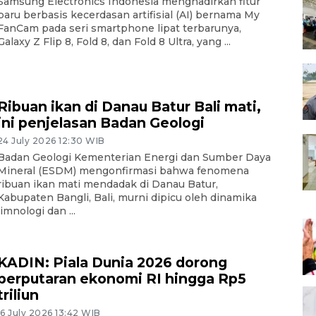
Samsung Electronics Indonesia menghadirkan fitur
baru berbasis kecerdasan artifisial (AI) bernama My
FanCam pada seri smartphone lipat terbarunya,
Galaxy Z Flip 8, Fold 8, dan Fold 8 Ultra, yang ...
Ribuan ikan di Danau Batur Bali mati,
ini penjelasan Badan Geologi
24 July 2026 12:30 WIB
Badan Geologi Kementerian Energi dan Sumber Daya
Mineral (ESDM) mengonfirmasi bahwa fenomena
ribuan ikan mati mendadak di Danau Batur,
Kabupaten Bangli, Bali, murni dipicu oleh dinamika
limnologi dan ...
KADIN: Piala Dunia 2026 dorong
perputaran ekonomi RI hingga Rp5
triliun
16 July 2026 13:42 WIB