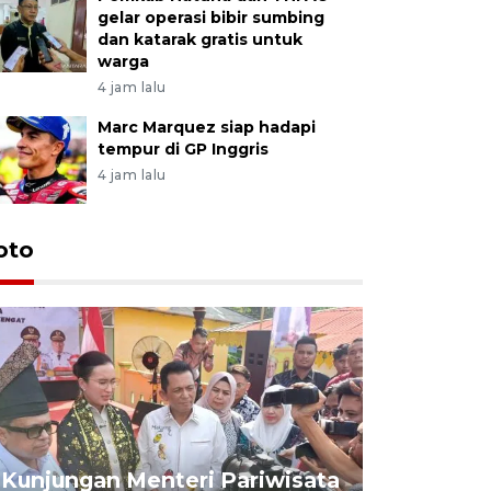
gelar operasi bibir sumbing
dan katarak gratis untuk
warga
4 jam lalu
Marc Marquez siap hadapi
tempur di GP Inggris
4 jam lalu
oto
KPU Teta
Nyanyang
Kunjungan Menteri Pariwisata
dan wakil