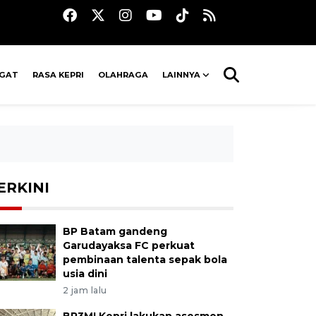
AGAT
RASA KEPRI
OLAHRAGA
LAINNYA
ERKINI
BP Batam gandeng
Garudayaksa FC perkuat
pembinaan talenta sepak bola
usia dini
2 jam lalu