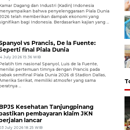
Kamar Dagang dan Industri (Kadin) Indonesia
menyampaikan bahwa penyelenggaraan Piala Dunia
2026 telah memberikan dampak ekonomi yang
signifikan bagi Indonesia. Berdasarkan kajian yang ...
Spanyol vs Prancis, De la Fuente:
Seperti final Piala Dunia
14 July 2026 15:36 WIB
Pelatih tim nasional Spanyol, Luis de la Fuente,
menilai pertemuan timnya dengan Prancis pada
babak semifinal Piala Dunia 2026 di Stadion Dallas,
Amerika Serikat, memiliki atmosfer yang sama
T
beratnya ...
BPJS Kesehatan Tanjungpinang
pastikan pembayaran klaim JKN
berjalan lancar
03 July 2026 18:25 WIB