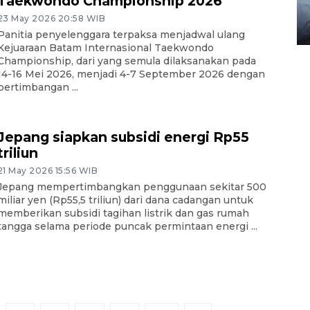
Taekwondo Championship 2026
gunakan mobil jenazah
23 May 2026 20:58 WIB
08 February 2024 15:30 WIB, 2024
Panitia penyelenggara terpaksa menjadwal ulang
Kejuaraan Batam Internasional Taekwondo
Championship, dari yang semula dilaksanakan pada
14-16 Mei 2026, menjadi 4-7 September 2026 dengan
pertimbangan ...
Jepang siapkan subsidi energi Rp55
triliun
21 May 2026 15:56 WIB
Jepang mempertimbangkan penggunaan sekitar 500
miliar yen (Rp55,5 triliun) dari dana cadangan untuk
memberikan subsidi tagihan listrik dan gas rumah
tangga selama periode puncak permintaan energi ...