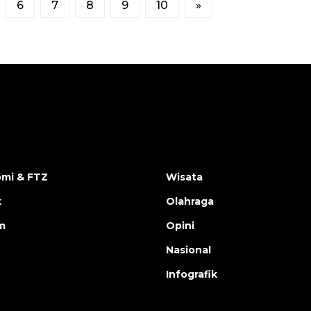
6
7
8
9
10
»
mi & FTZ
Wisata
k
Olahraga
m
Opini
Nasional
Infografik