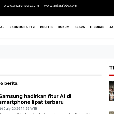
www.antaranews.com
www.antarafoto.com
NAL
EKONOMI & FTZ
POLITIK
HUKUM
KESRA
HIBURAN
J
T
 berita.
Samsung hadirkan fitur AI di
smartphone lipat terbaru
24 July 2026 14:36 WIB