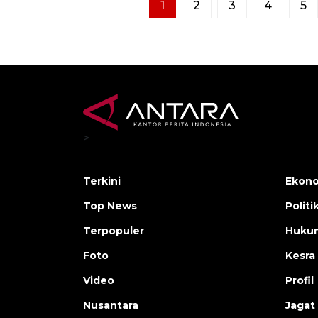
1
2
3
4
5
>
Terkini
Ekono
Top News
Politi
Terpopuler
Huku
Foto
Kesra
Video
Profil
Nusantara
Jagat