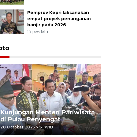
Pemprov Kepri laksanakan
empat proyek penanganan
banjir pada 2026
10 jam lalu
oto
KPU Teta
Nyanyang
Kunjungan Menteri Pariwisata
dan wakil
di Pulau Penyengat
periode 
20 October 2025 7:51 WIB
09 January 20