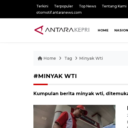
Terkini
Terpopuler
Top News
Tentang Kami
otomotif.antaranews.com
HOME
NASIO
Home
Tag
Minyak Wti
#MINYAK WTI
Kumpulan berita minyak wti, ditemuka