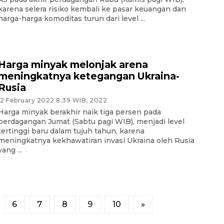
karena selera risiko kembali ke pasar keuangan dan
harga-harga komoditas turun dari level ...
Harga minyak melonjak arena
meningkatnya ketegangan Ukraina-
Rusia
12 February 2022 8:39 WIB, 2022
Harga minyak berakhir naik tiga persen pada
perdagangan Jumat (Sabtu pagi WIB), menjadi level
tertinggi baru dalam tujuh tahun, karena
meningkatnya kekhawatiran invasi Ukraina oleh Rusia
yang ...
6
7
8
9
10
»