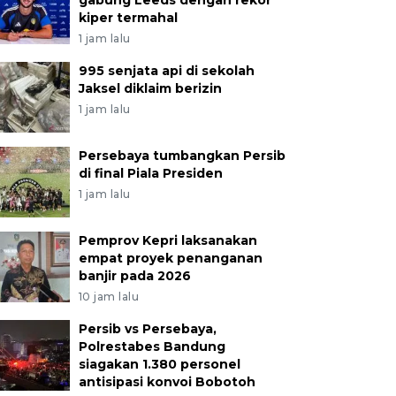
gabung Leeds dengan rekor
kiper termahal
1 jam lalu
995 senjata api di sekolah
Jaksel diklaim berizin
1 jam lalu
Persebaya tumbangkan Persib
di final Piala Presiden
1 jam lalu
Pemprov Kepri laksanakan
empat proyek penanganan
banjir pada 2026
10 jam lalu
Persib vs Persebaya,
Polrestabes Bandung
siagakan 1.380 personel
antisipasi konvoi Bobotoh