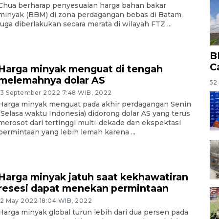
Chua berharap penyesuaian harga bahan bakar
minyak (BBM) di zona perdagangan bebas di Batam,
juga diberlakukan secara merata di wilayah FTZ ...
B
C
Harga minyak menguat di tengah
melemahnya dolar AS
52 
13 September 2022 7:48 WIB, 2022
Harga minyak menguat pada akhir perdagangan Senin
(Selasa waktu Indonesia) didorong dolar AS yang terus
merosot dari tertinggi multi-dekade dan ekspektasi
permintaan yang lebih lemah karena ...
Harga minyak jatuh saat kekhawatiran
resesi dapat menekan permintaan
12 May 2022 18:04 WIB, 2022
Harga minyak global turun lebih dari dua persen pada