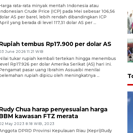
Harga rata-rata minyak mentah Indonesia atau
Indonesian Crude Price (ICP) pada Mei sebesar 106,56
dolar AS per barel, lebih rendah dibandingkan ICP
April yang berada di level 117,31 dolar AS per ...
Rupiah tembus Rp17.900 per dolar AS
03 June 2026 11:21 WIB
Nilai tukar rupiah kembali tertekan hingga menembus
level Rp17.926 per dolar Amerika Serikat (AS) hari ini.
Pengamat pasar uang Ibrahim Assuaibi menilai
T
pelemahan rupiah dipicu oleh meningkatnya ...
Rudy Chua harap penyesuaian harga
BBM kawasan FTZ merata
02 May 2023 8:18 WIB, 2023
Anggota DPRD Provinsi Kepulauan Riau (Kepri)Rudy