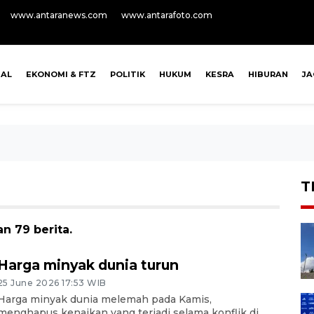
www.antaranews.com
www.antarafoto.com
NAL
EKONOMI & FTZ
POLITIK
HUKUM
KESRA
HIBURAN
J
T
n 79 berita.
Harga minyak dunia turun
25 June 2026 17:53 WIB
Harga minyak dunia melemah pada Kamis,
menghapus kenaikan yang terjadi selama konflik di