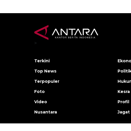
>
Terkini
Ekono
Top News
Politi
Terpopuler
Huku
Foto
Kesra
Video
Profil
Nusantara
Jagat