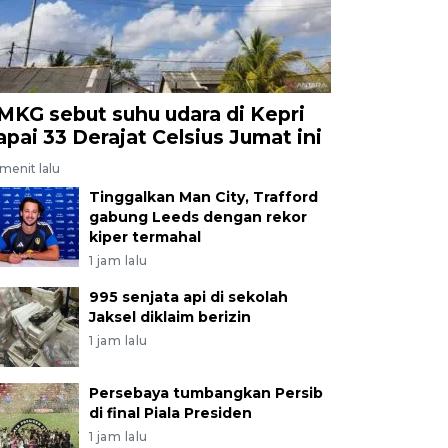
MKG sebut suhu udara di Kepri
apai 33 Derajat Celsius Jumat ini
menit lalu
Tinggalkan Man City, Trafford
gabung Leeds dengan rekor
kiper termahal
1 jam lalu
995 senjata api di sekolah
Jaksel diklaim berizin
1 jam lalu
Persebaya tumbangkan Persib
di final Piala Presiden
1 jam lalu