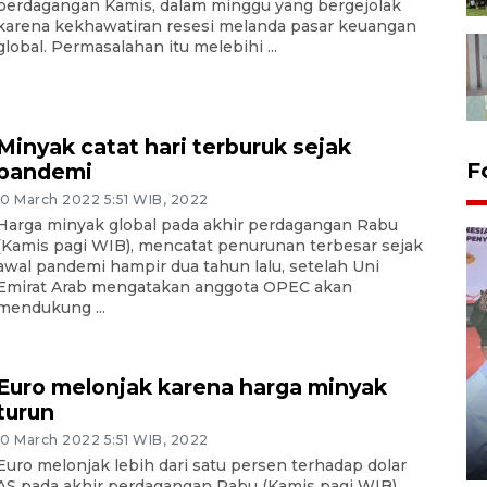
perdagangan Kamis, dalam minggu yang bergejolak
karena kekhawatiran resesi melanda pasar keuangan
global. Permasalahan itu melebihi ...
Minyak catat hari terburuk sejak
F
pandemi
10 March 2022 5:51 WIB, 2022
Harga minyak global pada akhir perdagangan Rabu
(Kamis pagi WIB), mencatat penurunan terbesar sejak
awal pandemi hampir dua tahun lalu, setelah Uni
Emirat Arab mengatakan anggota OPEC akan
mendukung ...
Euro melonjak karena harga minyak
Distribusi logistik pemilu
turun
gunakan mobil jenazah
10 March 2022 5:51 WIB, 2022
08 February 2024 15:30 WIB, 2024
Euro melonjak lebih dari satu persen terhadap dolar
AS pada akhir perdagangan Rabu (Kamis pagi WIB),