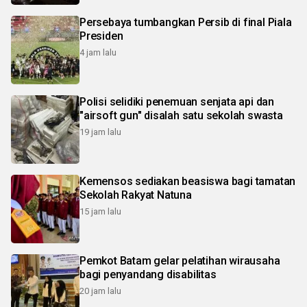
Persebaya tumbangkan Persib di final Piala
Presiden
4 jam lalu
Polisi selidiki penemuan senjata api dan
"airsoft gun" disalah satu sekolah swasta
19 jam lalu
Kemensos sediakan beasiswa bagi tamatan
Sekolah Rakyat Natuna
15 jam lalu
Pemkot Batam gelar pelatihan wirausaha
bagi penyandang disabilitas
20 jam lalu