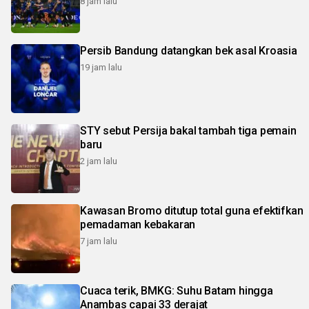
8 jam lalu
Persib Bandung datangkan bek asal Kroasia
19 jam lalu
STY sebut Persija bakal tambah tiga pemain
baru
2 jam lalu
Kawasan Bromo ditutup total guna efektifkan
pemadaman kebakaran
7 jam lalu
Cuaca terik, BMKG: Suhu Batam hingga
Anambas capai 33 derajat