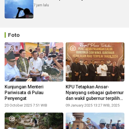
7 jam lalu
Foto
Kunjungan Menteri
KPU Tetapkan Ansar-
Pariwisata di Pulau
Nyanyang sebagai gubernur
Penyengat
dan wakil gubernur terpilih
periode 2025-2030
20 October 2025 7:51 WIB
09 January 2025 13:27 WIB, 2025