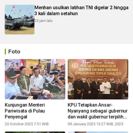
Menhan usulkan latihan TNI digelar 2 hingga
3 kali dalam setahun
23 jam lalu
Foto
Kunjungan Menteri
KPU Tetapkan Ansar-
Pariwisata di Pulau
Nyanyang sebagai gubernur
Penyengat
dan wakil gubernur terpilih
periode 2025-2030
20 October 2025 7:51 WIB
09 January 2025 13:27 WIB, 2025