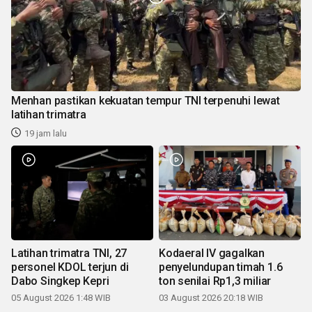
Menhan pastikan kekuatan tempur TNI terpenuhi lewat
latihan trimatra
19 jam lalu
Latihan trimatra TNI, 27
Kodaeral IV gagalkan
personel KDOL terjun di
penyelundupan timah 1.6
Dabo Singkep Kepri
ton senilai Rp1,3 miliar
05 August 2026 1:48 WIB
03 August 2026 20:18 WIB