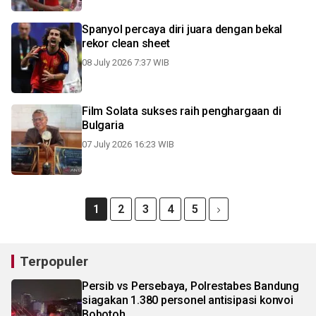
Spanyol percaya diri juara dengan bekal
rekor clean sheet
08 July 2026 7:37 WIB
Film Solata sukses raih penghargaan di
Bulgaria
07 July 2026 16:23 WIB
1
2
3
4
5
Terpopuler
Persib vs Persebaya, Polrestabes Bandung
siagakan 1.380 personel antisipasi konvoi
Bobotoh