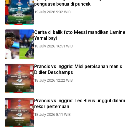
penguasa benua di puncak
19 July 2026 9:32 WIB
Cerita di balik foto Messi mandikan Lamine
Yamal bayi
18 July 2026 16:51 WIB
Prancis vs Inggris: Misi perpisahan manis
Didier Deschamps
18 July 2026 12:22 WIB
Prancis vs Inggris: Les Bleus unggul dalam
rekor pertemuan
18 July 2026 8:11 WIB