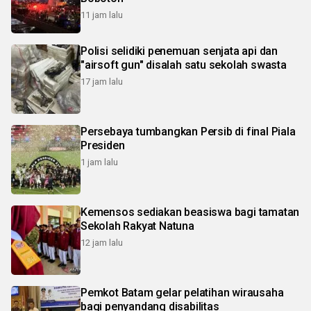
11 jam lalu
Polisi selidiki penemuan senjata api dan
"airsoft gun" disalah satu sekolah swasta
17 jam lalu
Persebaya tumbangkan Persib di final Piala
Presiden
1 jam lalu
Kemensos sediakan beasiswa bagi tamatan
Sekolah Rakyat Natuna
12 jam lalu
Pemkot Batam gelar pelatihan wirausaha
bagi penyandang disabilitas