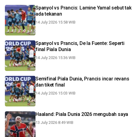
Spanyol vs Prancis: Lamine Yamal sebut tak
ada tekanan
14 July 2026 15:58 WIB
Spanyol vs Prancis, De la Fuente: Seperti
final Piala Dunia
14 July 2026 15:36 WIB
Semifinal Piala Dunia, Prancis incar revans
dan tiket final
14 July 2026 15:03 WIB
Haaland: Piala Dunia 2026 mengubah saya
13 July 2026 8:49 WIB