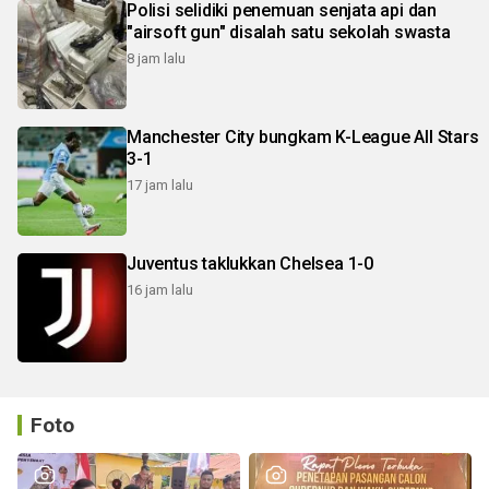
Polisi selidiki penemuan senjata api dan
"airsoft gun" disalah satu sekolah swasta
8 jam lalu
Manchester City bungkam K-League All Stars
3-1
17 jam lalu
Juventus taklukkan Chelsea 1-0
16 jam lalu
Foto