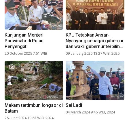
Kunjungan Menteri
KPU Tetapkan Ansar-
Pariwisata di Pulau
Nyanyang sebagai gubernur
Penyengat
dan wakil gubernur terpilih
periode 2025-2030
20 October 2025 7:51 WIB
09 January 2025 13:27 WIB, 2025
Makam tertimbun longsor di
Sei Ladi
Batam
04 March 2024 9:45 WIB, 2024
25 June 2024 19:53 WIB, 2024