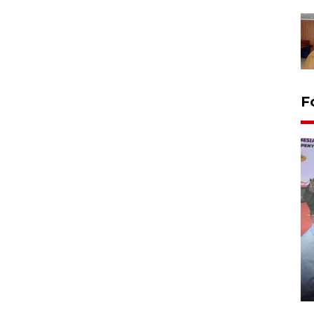
F
Distribusi logistik pemilu
gunakan mobil jenazah
08 February 2024 15:30 WIB, 2024