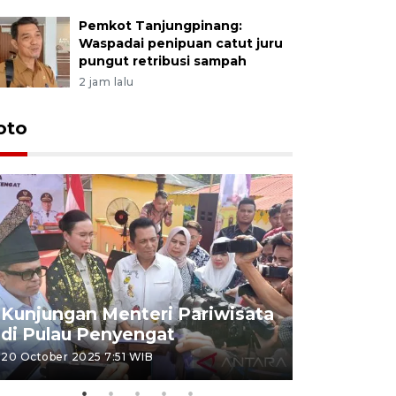
Pemkot Tanjungpinang:
Waspadai penipuan catut juru
pungut retribusi sampah
2 jam lalu
oto
KPU Teta
Nyanyang
Kunjungan Menteri Pariwisata
dan wakil
di Pulau Penyengat
periode 
20 October 2025 7:51 WIB
09 January 20