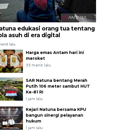
atuna edukasi orang tua tentang
la asuh di era digital
enit lalu
Harga emas Antam hari ini
meroket
33 menit lalu
SAR Natuna bentang Merah
Putih 106 meter sambut HUT
Ke-81 RI
1 jam lalu
Kejari Natuna bersama KPU
bangun sinergi pelayanan
hukum
1 jam lalu