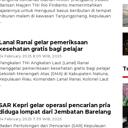
Barisan Mayjen TNI Rio Firdianto memerintahkan
jajarannya untuk mengusut kasus keributan di tempat
hiburan malam di kawasan Tanjungpinang, Kepulauan
..
Lanal Ranai gelar pemeriksaan
kesehatan gratis bagi pelajar
24 February 2025 8:05 WIB, 2025
Pangkalan TNI Angkatan Laut (Lanal) Ranai
T
menggelar pemeriksaan kesehatan gratis bagi pelajar
Sekolah Menengah Atas (SMA) di Kabupaten Natuna,
Kepulauan Riau. Komandan Lanal Ranai, Kolonel Laut
..
SAR Kepri gelar operasi pencarian pria
diduga lompat dari Jembatan Barelang
24 February 2025 7:39 WIB, 2025
Badan Pertolongan dan Pencarian (SAR) Kepulauan