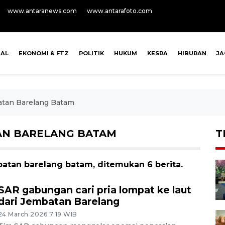
www.antaranews.com
www.antarafoto.com
NAL
EKONOMI & FTZ
POLITIK
HUKUM
KESRA
HIBURAN
J
atan Barelang Batam
AN BARELANG BATAM
T
batan barelang batam, ditemukan 6 berita.
SAR gabungan cari pria lompat ke laut
dari Jembatan Barelang
24 March 2026 7:19 WIB