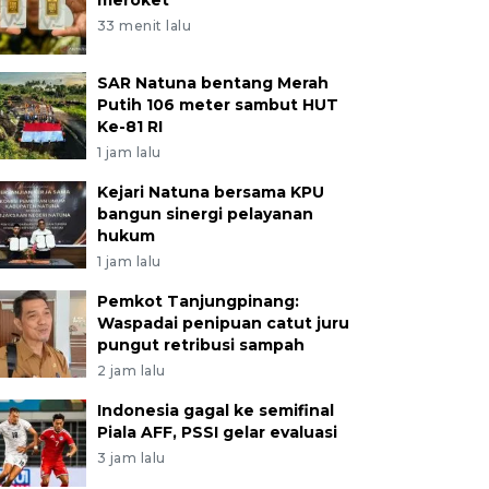
meroket
33 menit lalu
SAR Natuna bentang Merah
Putih 106 meter sambut HUT
Ke-81 RI
1 jam lalu
Kejari Natuna bersama KPU
bangun sinergi pelayanan
hukum
1 jam lalu
Pemkot Tanjungpinang:
Waspadai penipuan catut juru
pungut retribusi sampah
2 jam lalu
Indonesia gagal ke semifinal
Piala AFF, PSSI gelar evaluasi
3 jam lalu