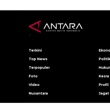
>
Terkini
Ekono
Top News
Politi
Terpopuler
Huku
Foto
Kesra
Video
Profil
Nusantara
Jagat