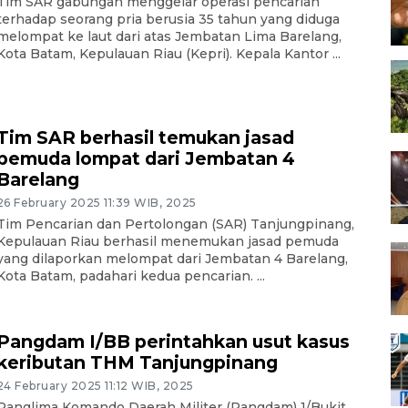
Tim SAR gabungan menggelar operasi pencarian
terhadap seorang pria berusia 35 tahun yang diduga
melompat ke laut dari atas Jembatan Lima Barelang,
Kota Batam, Kepulauan Riau (Kepri). Kepala Kantor ...
Tim SAR berhasil temukan jasad
pemuda lompat dari Jembatan 4
Barelang
26 February 2025 11:39 WIB, 2025
Tim Pencarian dan Pertolongan (SAR) Tanjungpinang,
Kepulauan Riau berhasil menemukan jasad pemuda
yang dilaporkan melompat dari Jembatan 4 Barelang,
Kota Batam, padahari kedua pencarian. ...
Pangdam I/BB perintahkan usut kasus
keributan THM Tanjungpinang
24 February 2025 11:12 WIB, 2025
Panglima Komando Daerah Militer (Pangdam) 1/Bukit