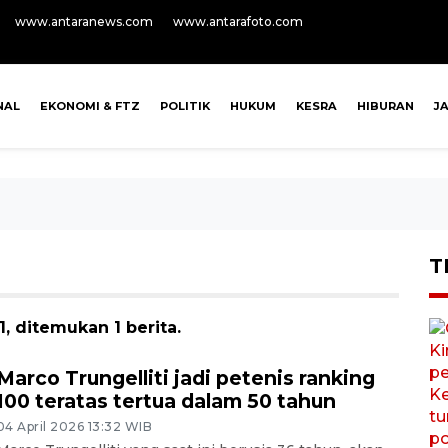
www.antaranews.com
www.antarafoto.com
NAL
EKONOMI & FTZ
POLITIK
HUKUM
KESRA
HIBURAN
J
T
, ditemukan 1 berita.
Marco Trungelliti jadi petenis ranking
100 teratas tertua dalam 50 tahun
04 April 2026 13:32 WIB