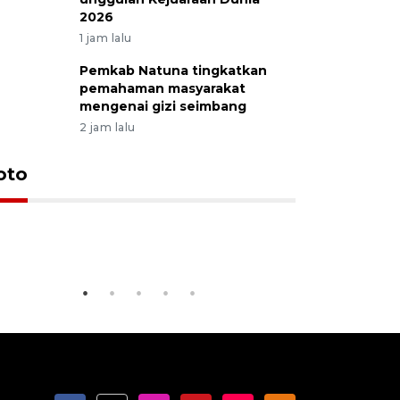
2026
1 jam lalu
Pemkab Natuna tingkatkan
pemahaman masyarakat
mengenai gizi seimbang
KPU Teta
2 jam lalu
Nyanyang
Kunjungan Menteri Pariwisata
dan wakil
oto
di Pulau Penyengat
periode 
20 October 2025 7:51 WIB
09 January 20