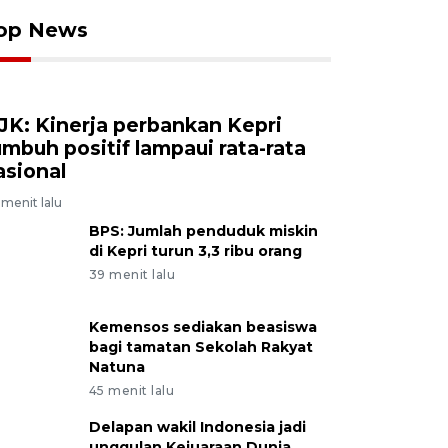
op News
JK: Kinerja perbankan Kepri
umbuh positif lampaui rata-rata
asional
menit lalu
BPS: Jumlah penduduk miskin
di Kepri turun 3,3 ribu orang
39 menit lalu
Kemensos sediakan beasiswa
bagi tamatan Sekolah Rakyat
Natuna
45 menit lalu
Delapan wakil Indonesia jadi
unggulan Kejuaraan Dunia