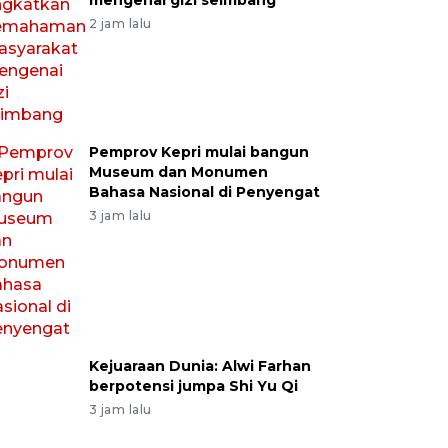
mengenai gizi seimbang
2 jam lalu
Pemprov Kepri mulai bangun
Museum dan Monumen
Bahasa Nasional di Penyengat
3 jam lalu
Kejuaraan Dunia: Alwi Farhan
berpotensi jumpa Shi Yu Qi
3 jam lalu