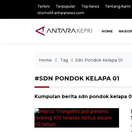
Terkini
Terpopuler
Top News
Tentang Kami
otomotif.antaranews.com
HOME
NASIO
Home
Tag
Sdn Pondok Kelapa 01
#SDN PONDOK KELAPA 01
Kumpulan berita sdn pondok kelapa 01