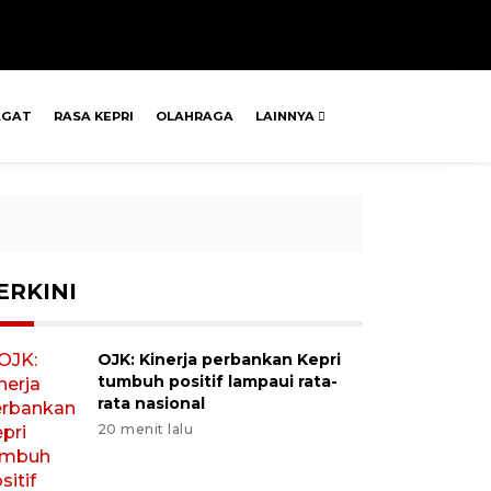
AGAT
RASA KEPRI
OLAHRAGA
LAINNYA
ERKINI
OJK: Kinerja perbankan Kepri
tumbuh positif lampaui rata-
rata nasional
20 menit lalu