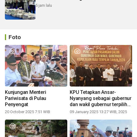
5 jam lalu
Foto
Kunjungan Menteri
KPU Tetapkan Ansar-
Pariwisata di Pulau
Nyanyang sebagai gubernur
Penyengat
dan wakil gubernur terpilih
periode 2025-2030
20 October 2025 7:51 WIB
09 January 2025 13:27 WIB, 2025