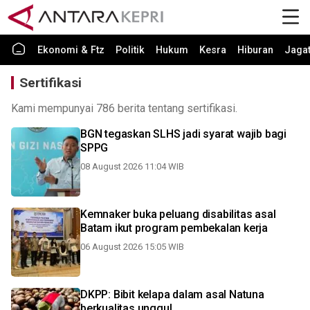
Ekonomi & Ftz
Politik
Hukum
Kesra
Hiburan
Jaga
Sertifikasi
Kami mempunyai 786 berita tentang sertifikasi.
BGN tegaskan SLHS jadi syarat wajib bagi
SPPG
08 August 2026 11:04 WIB
Kemnaker buka peluang disabilitas asal
Batam ikut program pembekalan kerja
06 August 2026 15:05 WIB
DKPP: Bibit kelapa dalam asal Natuna
berkualitas unggul