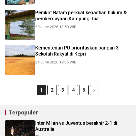
Pemkot Batam perkuat kepastian hukum &
pemberdayaan Kampung Tua
29 June 2026 13:50 WIB
Kementerian PU prioritaskan bangun 3
Sekolah Rakyat di Kepri
24 June 2026 19:36 WIB
1
2
3
4
5
Terpopuler
Inter Milan vs Juventus berakhir 2-1 di
Australia