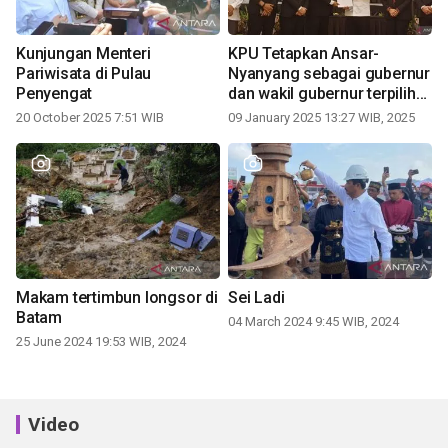
Kunjungan Menteri
KPU Tetapkan Ansar-
Pariwisata di Pulau
Nyanyang sebagai gubernur
Penyengat
dan wakil gubernur terpilih
periode 2025-2030
20 October 2025 7:51 WIB
09 January 2025 13:27 WIB, 2025
Makam tertimbun longsor di
Sei Ladi
Batam
04 March 2024 9:45 WIB, 2024
25 June 2024 19:53 WIB, 2024
Video