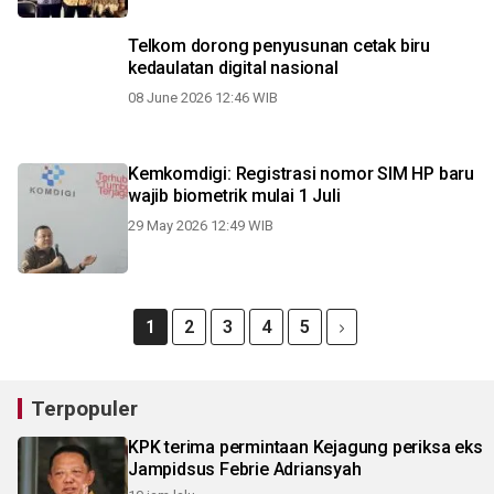
Telkom dorong penyusunan cetak biru
kedaulatan digital nasional
08 June 2026 12:46 WIB
Kemkomdigi: Registrasi nomor SIM HP baru
wajib biometrik mulai 1 Juli
29 May 2026 12:49 WIB
1
2
3
4
5
Terpopuler
KPK terima permintaan Kejagung periksa eks
Jampidsus Febrie Adriansyah