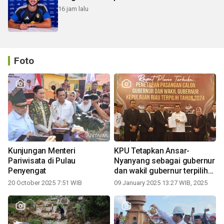
16 jam lalu
Foto
Kunjungan Menteri
KPU Tetapkan Ansar-
Pariwisata di Pulau
Nyanyang sebagai gubernur
Penyengat
dan wakil gubernur terpilih
periode 2025-2030
20 October 2025 7:51 WIB
09 January 2025 13:27 WIB, 2025