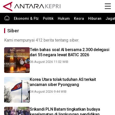
Ekonomi & Ftz
Politik
Hukum
Kesra
Hiburan
Jaga
Siber
Kami mempunyai 412 berita tentang siber.
Telin bahas soal AI bersama 2.300 delegasi
dari 55 negara lewat BATIC 2026
06 August 2026 11:02 WIB
Korea Utara tolak tuduhan AS terkait
ancaman siber Pyongyang
04 August 2026 9:44 WIB
Srikandi PLN Batam tingkatkan budaya
keselamatan di lingkungan pendidikan