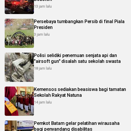
13 jam lalu
Persebaya tumbangkan Persib di final Piala
Presiden
3 jam lalu
Polisi selidiki penemuan senjata api dan
"airsoft gun" disalah satu sekolah swasta
18 jam lalu
Kemensos sediakan beasiswa bagi tamatan
Sekolah Rakyat Natuna
14 jam lalu
Pemkot Batam gelar pelatihan wirausaha
bagi penyandang disabilitas