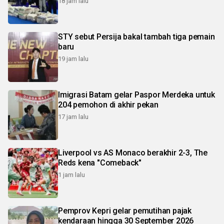
18 jam lalu
STY sebut Persija bakal tambah tiga pemain
baru
19 jam lalu
Imigrasi Batam gelar Paspor Merdeka untuk
204 pemohon di akhir pekan
17 jam lalu
Liverpool vs AS Monaco berakhir 2-3, The
Reds kena "Comeback"
1 jam lalu
Pemprov Kepri gelar pemutihan pajak
kendaraan hingga 30 September 2026