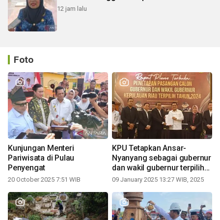
12 jam lalu
Foto
Kunjungan Menteri
KPU Tetapkan Ansar-
Pariwisata di Pulau
Nyanyang sebagai gubernur
Penyengat
dan wakil gubernur terpilih
periode 2025-2030
20 October 2025 7:51 WIB
09 January 2025 13:27 WIB, 2025