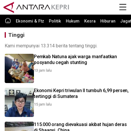
Ekonomi & Ftz
Politik
Hukum
Kesra
Hiburan
Jaga
Tinggi
Kami mempunyai 13.314 berita tentang tinggi.
Pemkab Natuna ajak warga manfaatkan
posyandu cegah stunting
13 jam lalu
Ekonomi Kepri triwulan II tumbuh 6,99 persen,
tertinggi di Sumatera
15 jam lalu
115.000 orang dievakuasi akibat hujan deras
di Shaanxi, China