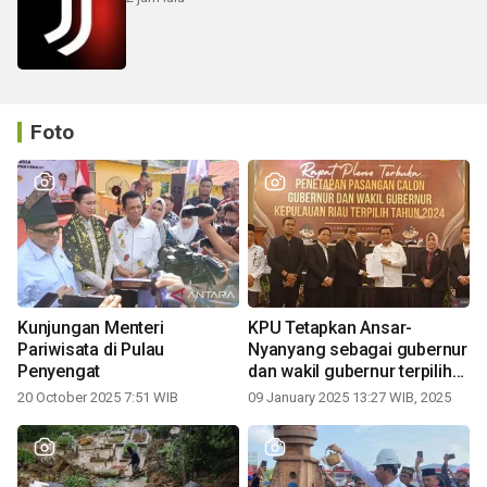
Foto
Kunjungan Menteri
KPU Tetapkan Ansar-
Pariwisata di Pulau
Nyanyang sebagai gubernur
Penyengat
dan wakil gubernur terpilih
periode 2025-2030
20 October 2025 7:51 WIB
09 January 2025 13:27 WIB, 2025