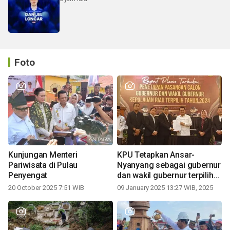
Foto
Kunjungan Menteri
KPU Tetapkan Ansar-
Pariwisata di Pulau
Nyanyang sebagai gubernur
Penyengat
dan wakil gubernur terpilih
periode 2025-2030
20 October 2025 7:51 WIB
09 January 2025 13:27 WIB, 2025