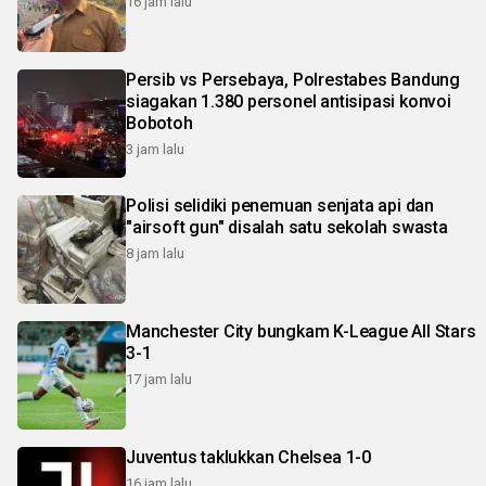
16 jam lalu
Persib vs Persebaya, Polrestabes Bandung
siagakan 1.380 personel antisipasi konvoi
Bobotoh
3 jam lalu
Polisi selidiki penemuan senjata api dan
"airsoft gun" disalah satu sekolah swasta
8 jam lalu
Manchester City bungkam K-League All Stars
3-1
17 jam lalu
Juventus taklukkan Chelsea 1-0
16 jam lalu