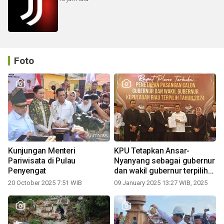
Foto
Kunjungan Menteri
KPU Tetapkan Ansar-
Pariwisata di Pulau
Nyanyang sebagai gubernur
Penyengat
dan wakil gubernur terpilih
periode 2025-2030
20 October 2025 7:51 WIB
09 January 2025 13:27 WIB, 2025