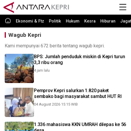
Ekonomi & Ftz
Politik
Hukum
Kesra
Hiburan
Jaga
Wagub Kepri
Kami mempunyai 672 berita tentang wagub kepri.
BPS: Jumlah penduduk miskin di Kepri turun
3,3 ribu orang
4 jam lalu
Pemprov Kepri salurkan 1.820 paket
sembako bagi masyarakat sambut HUT RI
04 August 2026 15:15 WIB
1.336 mahasiswa KKN UMRAH dilepas ke 56
desa