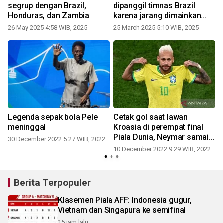
segrup dengan Brazil,
dipanggil timnas Brazil
Honduras, dan Zambia
karena jarang dimainkan
Madrid
26 May 2025 4:58 WIB, 2025
25 March 2025 5:10 WIB, 2025
A
Legenda sepak bola Pele
Cetak gol saat lawan
meninggal
Kroasia di perempat final
n
Piala Dunia, Neymar samai
30 December 2022 5:27 WIB, 2022
rekor gol Pele
10 December 2022 9:29 WIB, 2022
Berita Terpopuler
Klasemen Piala AFF: Indonesia gugur,
Vietnam dan Singapura ke semifinal
15 jam lalu