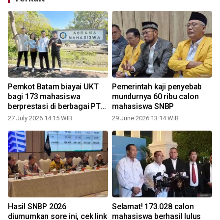
Pemkot Batam biayai UKT
Pemerintah kaji penyebab
bagi 173 mahasiswa
mundurnya 60 ribu calon
berprestasi di berbagai PTN
mahasiswa SNBP
unggul
27 July 2026 14:15 WIB
29 June 2026 13:14 WIB
3
Hasil SNBP 2026
Selamat! 173.028 calon
diumumkan sore ini, cek link
mahasiswa berhasil lulus