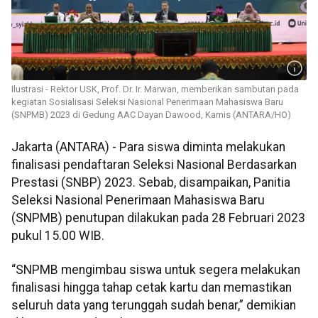
Ilustrasi - Rektor USK, Prof. Dr. Ir. Marwan, memberikan sambutan pada
kegiatan Sosialisasi Seleksi Nasional Penerimaan Mahasiswa Baru
(SNPMB) 2023 di Gedung AAC Dayan Dawood, Kamis (ANTARA/HO)
Jakarta (ANTARA) - Para siswa diminta melakukan
finalisasi pendaftaran Seleksi Nasional Berdasarkan
Prestasi (SNBP) 2023. Sebab, disampaikan, Panitia
Seleksi Nasional Penerimaan Mahasiswa Baru
(SNPMB) penutupan dilakukan pada 28 Februari 2023
pukul 15.00 WIB.
“SNPMB mengimbau siswa untuk segera melakukan
finalisasi hingga tahap cetak kartu dan memastikan
seluruh data yang terunggah sudah benar,” demikian