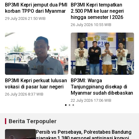
I
BP3MI Kepri jemput dua PMI
BP3MI Kepri tempatkan
korban TPPO dari Myanmar
2.500 PMI ke luar negeri
i
hingga semester I 2026
29 July 2026 21:50 WIB
26 July 2026 10:55 WIB
2
BP3MI Kepri perkuat lulusan
BP3MI: Warga
vokasi di pasar luar negeri
Tanjungpinang disekap di
Myanmar sudah dibebaskan
26 July 2026 8:37 WIB
22 July 2026 17:06 WIB
0
Berita Terpopuler
Persib vs Persebaya, Polrestabes Bandung
siagakan 1.380 personel antisipasi konvoi