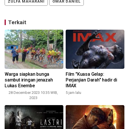
ZULFA MAHARANI
OMAR DANIEL
Terkait
Warga siapkan bunga
Film "Kuasa Gelap:
sambut iringan jenazah
Perjanjian Darah" hadir di
Lukas Enembe
IMAX
28 December 2023 10:35 WIB,
5 jam lalu
2023