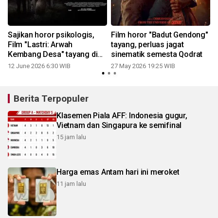
Sajikan horor psikologis,
Film horor "Badut Gendong"
Film "Lastri: Arwah
tayang, perluas jagat
Kembang Desa" tayang di
sinematik semesta Qodrat
bioskop Juli
12 June 2026 6:30 WIB
27 May 2026 19:25 WIB
Berita Terpopuler
Klasemen Piala AFF: Indonesia gugur,
Vietnam dan Singapura ke semifinal
15 jam lalu
Harga emas Antam hari ini meroket
11 jam lalu