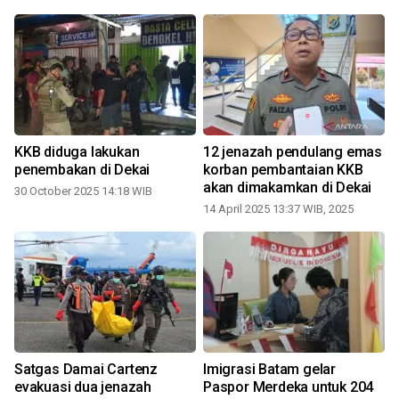
m
KKB diduga lakukan
12 jenazah pendulang emas
penembakan di Dekai
korban pembantaian KKB
akan dimakamkan di Dekai
30 October 2025 14:18 WIB
14 April 2025 13:37 WIB, 2025
2
Satgas Damai Cartenz
Imigrasi Batam gelar
evakuasi dua jenazah
Paspor Merdeka untuk 204