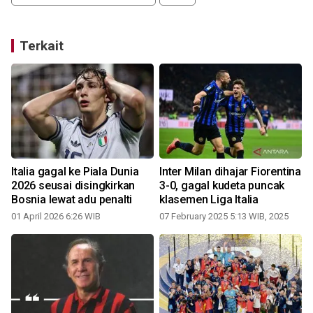
Terkait
Italia gagal ke Piala Dunia
Inter Milan dihajar Fiorentina
2026 seusai disingkirkan
3-0, gagal kudeta puncak
Bosnia lewat adu penalti
klasemen Liga Italia
01 April 2026 6:26 WIB
07 February 2025 5:13 WIB, 2025
2