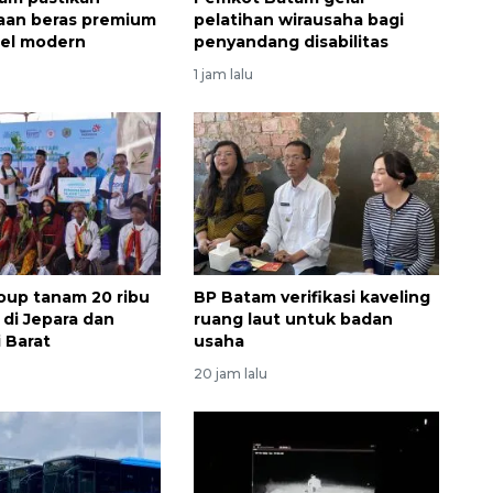
aan beras premium
pelatihan wirausaha bagi
itel modern
penyandang disabilitas
1 jam lalu
up tanam 20 ribu
BP Batam verifikasi kaveling
di Jepara dan
ruang laut untuk badan
 Barat
usaha
20 jam lalu