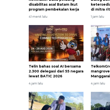
disabilitas asal Batam ikut
ketersedi
program pembekalan kerja
di mitra r
41 menit lalu
1 jam lalu
Telin bahas soal AI bersama
TelkomGro
2.300 delegasi dari 55 negara
mangrove 
lewat BATIC 2026
Manggarai
4 jam lalu
4 jam lalu