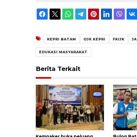
KEPRI BATAM
OJK KEPRI
FKIJK
J
EDUKASI MASYARAKAT
Berita Terkait
Kemnaker buka peluang
Bulog Bat