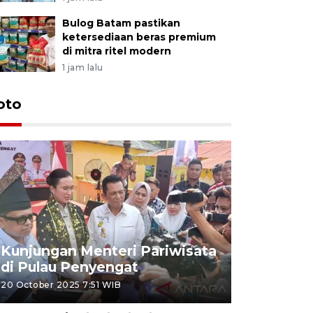
Bulog Batam pastikan
ketersediaan beras premium
di mitra ritel modern
1 jam lalu
oto
KPU Teta
Nyanyang
Kunjungan Menteri Pariwisata
dan wakil
di Pulau Penyengat
periode 
20 October 2025 7:51 WIB
09 January 20