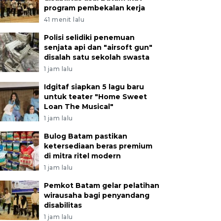
program pembekalan kerja
41 menit lalu
Polisi selidiki penemuan
senjata api dan "airsoft gun"
disalah satu sekolah swasta
1 jam lalu
Idgitaf siapkan 5 lagu baru
untuk teater "Home Sweet
Loan The Musical"
1 jam lalu
Bulog Batam pastikan
ketersediaan beras premium
di mitra ritel modern
1 jam lalu
Pemkot Batam gelar pelatihan
wirausaha bagi penyandang
disabilitas
1 jam lalu