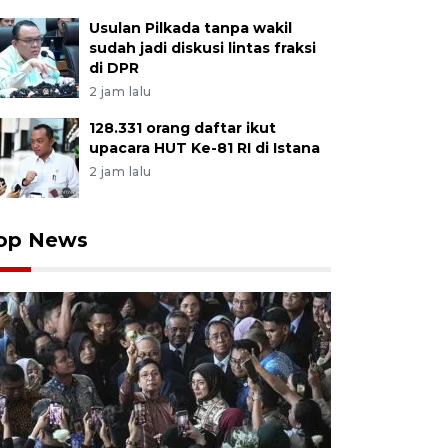
Usulan Pilkada tanpa wakil
sudah jadi diskusi lintas fraksi
di DPR
2 jam lalu
128.331 orang daftar ikut
upacara HUT Ke-81 RI di Istana
2 jam lalu
op News