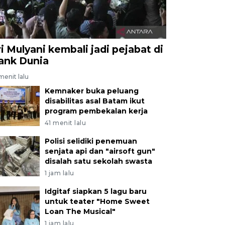
ri Mulyani kembali jadi pejabat di
ank Dunia
menit lalu
Kemnaker buka peluang
disabilitas asal Batam ikut
program pembekalan kerja
41 menit lalu
Polisi selidiki penemuan
senjata api dan "airsoft gun"
disalah satu sekolah swasta
1 jam lalu
Idgitaf siapkan 5 lagu baru
untuk teater "Home Sweet
Loan The Musical"
1 jam lalu