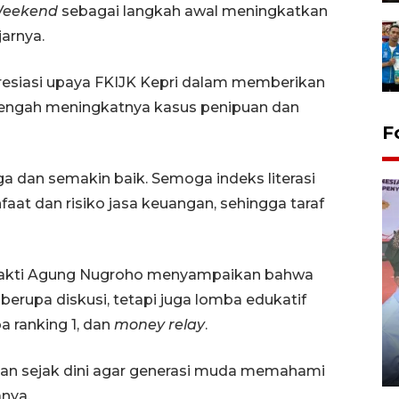
Weekend
sebagai langkah awal meningkatkan
jarnya.
esiasi upaya FKIJK Kepri dalam memberikan
i tengah meningkatnya kasus penipuan dan
F
aga dan semakin baik. Semoga indeks literasi
t dan risiko jasa keuangan, sehingga taraf
a Sakti Agung Nugroho menyampaikan bahwa
berupa diskusi, tetapi juga lomba edukatif
Distribusi logistik pemilu
a ranking 1, dan
money relay
.
gunakan mobil jenazah
08 February 2024 15:30 WIB, 2024
gan sejak dini agar generasi muda memahami
nya.