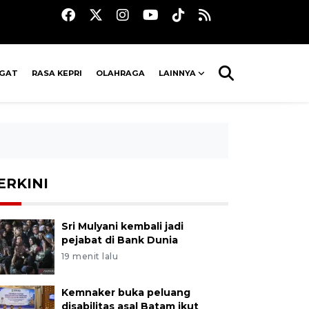
AGAT
RASA KEPRI
OLAHRAGA
LAINNYA
ERKINI
Sri Mulyani kembali jadi
pejabat di Bank Dunia
19 menit lalu
Kemnaker buka peluang
disabilitas asal Batam ikut