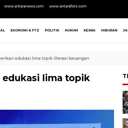
www.antaranews.com
www.antarafoto.com
NAL
EKONOMI & FTZ
POLITIK
HUKUM
KESRA
HIBURAN
J
erikan edukasi lima topik literasi keuangan
 edukasi lima topik
T