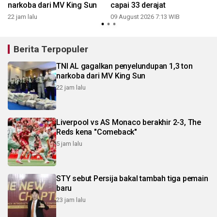
narkoba dari MV King Sun
capai 33 derajat
22 jam lalu
09 August 2026 7:13 WIB
Berita Terpopuler
TNI AL gagalkan penyelundupan 1,3 ton
narkoba dari MV King Sun
22 jam lalu
Liverpool vs AS Monaco berakhir 2-3, The
Reds kena "Comeback"
5 jam lalu
STY sebut Persija bakal tambah tiga pemain
baru
23 jam lalu