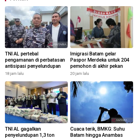
TNI AL pertebal
Imigrasi Batam gelar
pengamanan di perbatasan
Paspor Merdeka untuk 204
antisipasi penyelundupan
pemohon di akhir pekan
18 jam lalu
20 jam lalu
TNI AL gagalkan
Cuaca terik, BMKG: Suhu
penyelundupan 1,3 ton
Batam hingga Anambas