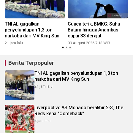
TNI AL gagalkan
Cuaca terik, BMKG: Suhu
penyelundupan 1,3 ton
Batam hingga Anambas
narkoba dari MV King Sun
capai 33 derajat
21 jam lalu
09 August 2026 7:13 WIB
Berita Terpopuler
TNI AL gagalkan penyelundupan 1,3 ton
narkoba dari MV King Sun
21 jam lalu
Liverpool vs AS Monaco berakhir 2-3, The
Reds kena "Comeback"
4 jam lalu