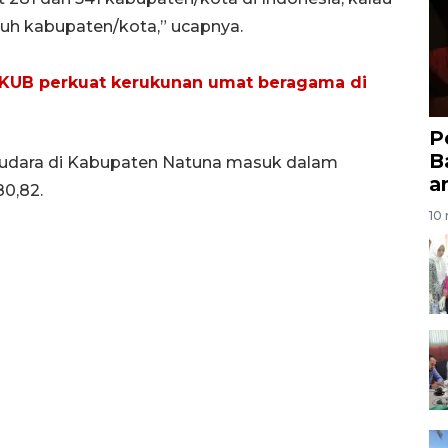
tujuh kabupaten/kota,” ucapnya.
KUB perkuat kerukunan umat beragama di
P
B
as udara di Kabupaten Natuna masuk dalam
a
80,82.
10 