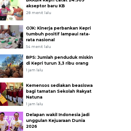
BKKBN Kepri catat 24.909
akseptor baru KB
28 menit lalu
OJK: Kinerja perbankan Kepri
tumbuh positif lampaui rata-
rata nasional
54 menit lalu
BPS: Jumlah penduduk miskin
di Kepri turun 3,3 ribu orang
1 jam lalu
Kemensos sediakan beasiswa
bagi tamatan Sekolah Rakyat
Natuna
1 jam lalu
Delapan wakil Indonesia jadi
unggulan Kejuaraan Dunia
2026