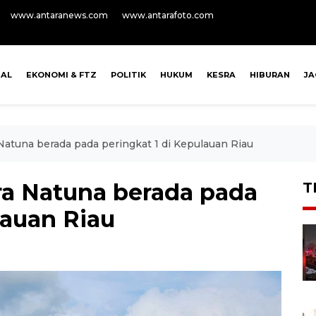
www.antaranews.com
www.antarafoto.com
NAL
EKONOMI & FTZ
POLITIK
HUKUM
KESRA
HIBURAN
J
 Natuna berada pada peringkat 1 di Kepulauan Riau
ra Natuna berada pada
T
lauan Riau