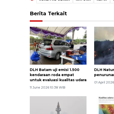
Berita Terkait
DLH Batam uji emisi 1.500
DLH Natun
kendaraan roda empat
penurunan
untuk evaluasi kualitas udara
01 April 202
11 June 2026 10:38 WIB