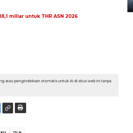
08 February 2024 15:30 WIB, 2024
8,1 miliar untuk THR ASN 2026
g atau pengindeksan otomatis untuk AI di situs web ini tanpa
IKU
DLH