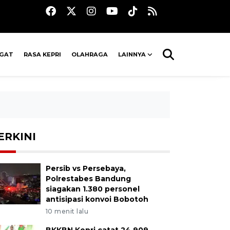
AGAT
RASA KEPRI
OLAHRAGA
LAINNYA
ERKINI
Persib vs Persebaya,
Polrestabes Bandung
siagakan 1.380 personel
antisipasi konvoi Bobotoh
10 menit lalu