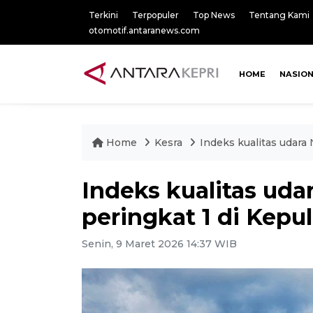
Terkini
Terpopuler
Top News
Tentang Kami
otomotif.antaranews.com
HOME
NASIO
Home
Kesra
Indeks kualitas udara
Indeks kualitas uda
peringkat 1 di Kepu
Senin, 9 Maret 2026 14:37 WIB