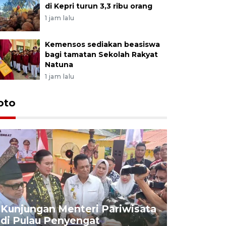
di Kepri turun 3,3 ribu orang
1 jam lalu
Kemensos sediakan beasiswa
bagi tamatan Sekolah Rakyat
Natuna
1 jam lalu
oto
KPU Teta
Nyanyang
Kunjungan Menteri Pariwisata
dan wakil
di Pulau Penyengat
periode 