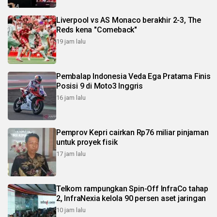
Liverpool vs AS Monaco berakhir 2-3, The
Reds kena "Comeback"
19 jam lalu
Pembalap Indonesia Veda Ega Pratama Finis
Posisi 9 di Moto3 Inggris
16 jam lalu
Pemprov Kepri cairkan Rp76 miliar pinjaman
untuk proyek fisik
17 jam lalu
Telkom rampungkan Spin-Off InfraCo tahap
2, InfraNexia kelola 90 persen aset jaringan
10 jam lalu