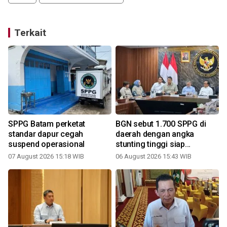
Terkait
SPPG Batam perketat
BGN sebut 1.700 SPPG di
standar dapur cegah
daerah dengan angka
suspend operasional
stunting tinggi siap
beroperasi
07 August 2026 15:18 WIB
06 August 2026 15:43 WIB