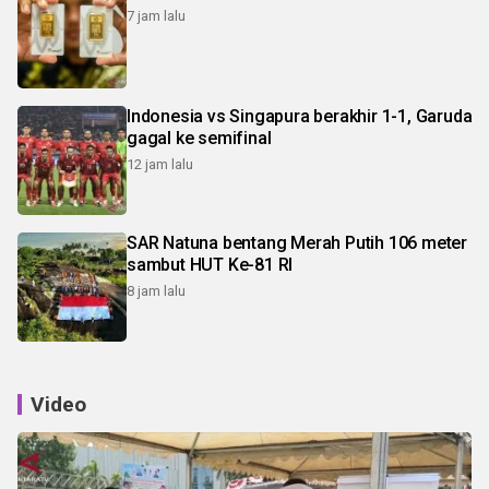
7 jam lalu
Indonesia vs Singapura berakhir 1-1, Garuda
gagal ke semifinal
12 jam lalu
SAR Natuna bentang Merah Putih 106 meter
sambut HUT Ke-81 RI
8 jam lalu
Video