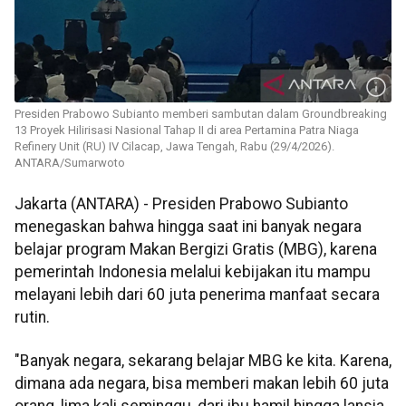
Presiden Prabowo Subianto memberi sambutan dalam Groundbreaking
13 Proyek Hilirisasi Nasional Tahap II di area Pertamina Patra Niaga
Refinery Unit (RU) IV Cilacap, Jawa Tengah, Rabu (29/4/2026).
ANTARA/Sumarwoto
Jakarta (ANTARA) - Presiden Prabowo Subianto
menegaskan bahwa hingga saat ini banyak negara
belajar program Makan Bergizi Gratis (MBG), karena
pemerintah Indonesia melalui kebijakan itu mampu
melayani lebih dari 60 juta penerima manfaat secara
rutin.
"Banyak negara, sekarang belajar MBG ke kita. Karena,
dimana ada negara, bisa memberi makan lebih 60 juta
orang, lima kali seminggu, dari ibu hamil hingga lansia