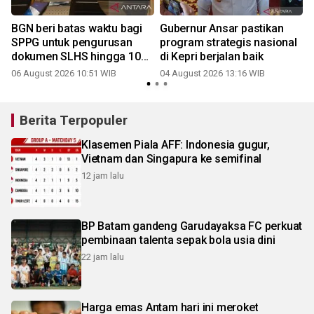
BGN beri batas waktu bagi
Gubernur Ansar pastikan
SPPG untuk pengurusan
program strategis nasional
dokumen SLHS hingga 10
di Kepri berjalan baik
Agustus
06 August 2026 10:51 WIB
04 August 2026 13:16 WIB
2
Berita Terpopuler
Klasemen Piala AFF: Indonesia gugur,
Vietnam dan Singapura ke semifinal
12 jam lalu
BP Batam gandeng Garudayaksa FC perkuat
pembinaan talenta sepak bola usia dini
22 jam lalu
Harga emas Antam hari ini meroket