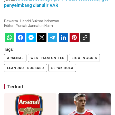
penyeimbang dianulir VAR
Pewarta : Hendri Sukma Indrawan
Editor :
Yuniati Jannatun Naim
Tags:
ARSENAL
WEST HAM UNITED
LIGA INGGRIS
LEANDRO TROSSARD
SEPAK BOLA
Terkait