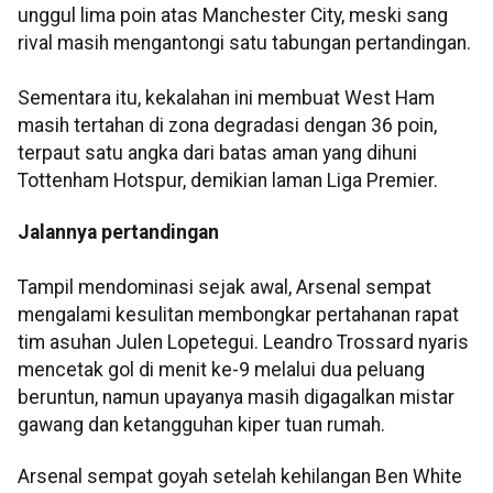
unggul lima poin atas Manchester City, meski sang
rival masih mengantongi satu tabungan pertandingan.
Sementara itu, kekalahan ini membuat West Ham
masih tertahan di zona degradasi dengan 36 poin,
terpaut satu angka dari batas aman yang dihuni
Tottenham Hotspur, demikian laman Liga Premier.
Jalannya pertandingan
Tampil mendominasi sejak awal, Arsenal sempat
mengalami kesulitan membongkar pertahanan rapat
tim asuhan Julen Lopetegui. Leandro Trossard nyaris
mencetak gol di menit ke-9 melalui dua peluang
beruntun, namun upayanya masih digagalkan mistar
gawang dan ketangguhan kiper tuan rumah.
Arsenal sempat goyah setelah kehilangan Ben White