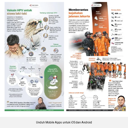
Unduh Mobile Apps untuk iOS dan Android