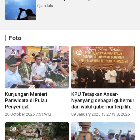
7 jam lalu
Foto
Kunjungan Menteri
KPU Tetapkan Ansar-
Pariwisata di Pulau
Nyanyang sebagai gubernur
Penyengat
dan wakil gubernur terpilih
periode 2025-2030
20 October 2025 7:51 WIB
09 January 2025 13:27 WIB, 2025