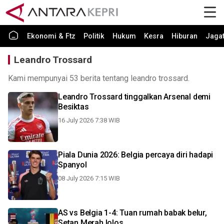
Ekonomi & Ftz
Politik
Hukum
Kesra
Hiburan
Jaga
Leandro Trossard
Kami mempunyai 53 berita tentang leandro trossard.
Leandro Trossard tinggalkan Arsenal demi
Besiktas
16 July 2026 7:38 WIB
Piala Dunia 2026: Belgia percaya diri hadapi
Spanyol
08 July 2026 7:15 WIB
AS vs Belgia 1-4: Tuan rumah babak belur,
Setan Merah lolos