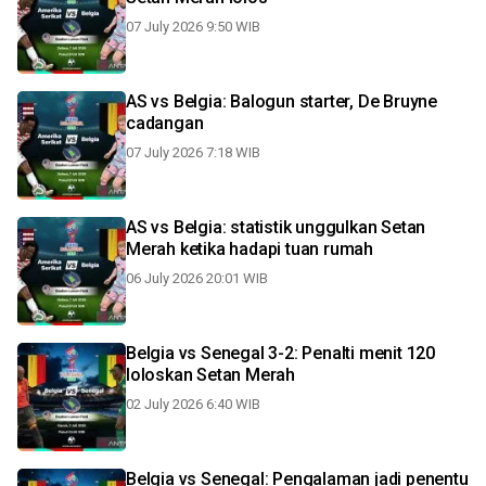
07 July 2026 9:50 WIB
AS vs Belgia: Balogun starter, De Bruyne
cadangan
07 July 2026 7:18 WIB
AS vs Belgia: statistik unggulkan Setan
Merah ketika hadapi tuan rumah
06 July 2026 20:01 WIB
Belgia vs Senegal 3-2: Penalti menit 120
loloskan Setan Merah
02 July 2026 6:40 WIB
Belgia vs Senegal: Pengalaman jadi penentu