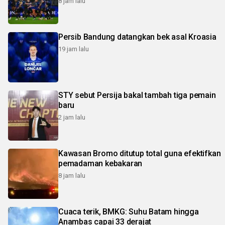
8 jam lalu
Persib Bandung datangkan bek asal Kroasia
19 jam lalu
STY sebut Persija bakal tambah tiga pemain
baru
2 jam lalu
Kawasan Bromo ditutup total guna efektifkan
pemadaman kebakaran
8 jam lalu
Cuaca terik, BMKG: Suhu Batam hingga
Anambas capai 33 derajat