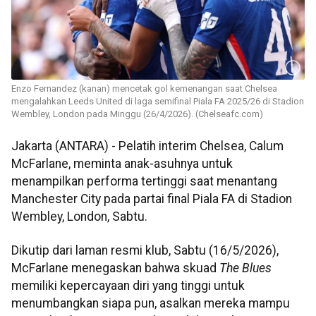
Enzo Fernandez (kanan) mencetak gol kemenangan saat Chelsea
mengalahkan Leeds United di laga semifinal Piala FA 2025/26 di Stadion
Wembley, London pada Minggu (26/4/2026). (Chelseafc.com)
Jakarta (ANTARA) - Pelatih interim Chelsea, Calum
McFarlane, meminta anak-asuhnya untuk
menampilkan performa tertinggi saat menantang
Manchester City pada partai final Piala FA di Stadion
Wembley, London, Sabtu.
Dikutip dari laman resmi klub, Sabtu (16/5/2026),
McFarlane menegaskan bahwa skuad
The Blues
memiliki kepercayaan diri yang tinggi untuk
menumbangkan siapa pun, asalkan mereka mampu