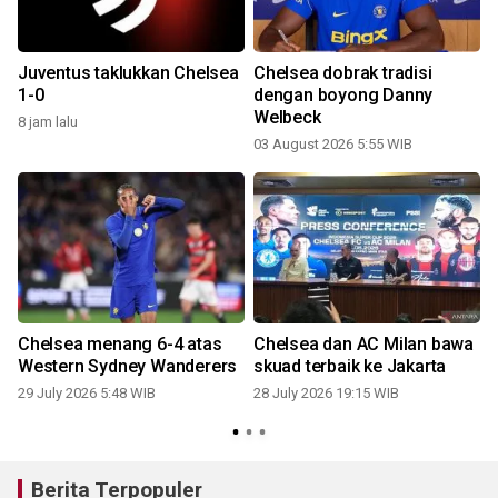
Juventus taklukkan Chelsea
Chelsea dobrak tradisi
1-0
dengan boyong Danny
Welbeck
8 jam lalu
2
03 August 2026 5:55 WIB
Chelsea menang 6-4 atas
Chelsea dan AC Milan bawa
Western Sydney Wanderers
skuad terbaik ke Jakarta
29 July 2026 5:48 WIB
28 July 2026 19:15 WIB
Berita Terpopuler