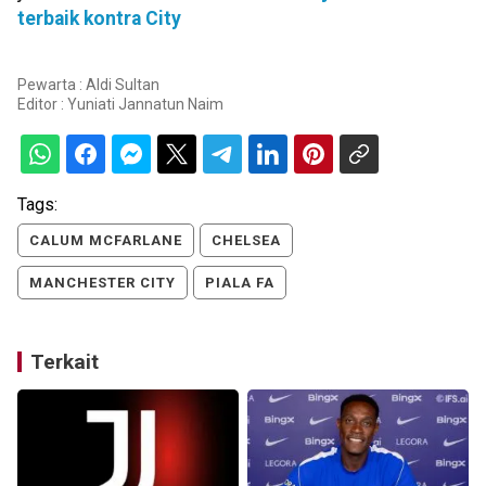
terbaik kontra City
Pewarta : Aldi Sultan
Editor :
Yuniati Jannatun Naim
Tags:
CALUM MCFARLANE
CHELSEA
MANCHESTER CITY
PIALA FA
Terkait