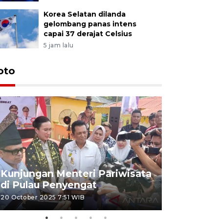
Korea Selatan dilanda
gelombang panas intens
capai 37 derajat Celsius
5 jam lalu
oto
KPU Teta
Nyanyang
Kunjungan Menteri Pariwisata
dan wakil
di Pulau Penyengat
periode 
20 October 2025 7:51 WIB
09 January 20