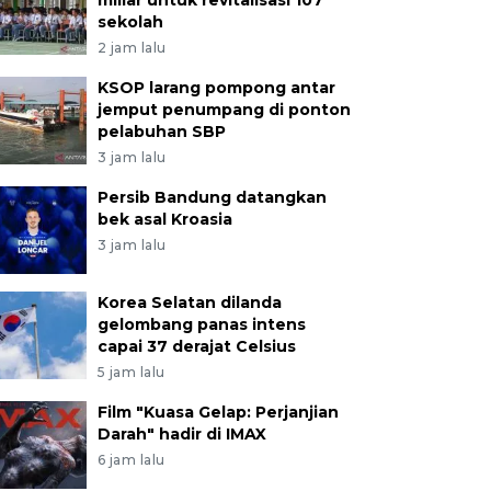
miliar untuk revitalisasi 107
sekolah
2 jam lalu
KSOP larang pompong antar
jemput penumpang di ponton
pelabuhan SBP
3 jam lalu
Persib Bandung datangkan
bek asal Kroasia
3 jam lalu
Korea Selatan dilanda
gelombang panas intens
capai 37 derajat Celsius
5 jam lalu
Film "Kuasa Gelap: Perjanjian
Darah" hadir di IMAX
6 jam lalu