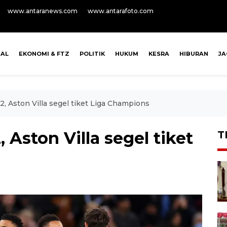
www.antaranews.com
www.antarafoto.com
NAL
EKONOMI & FTZ
POLITIK
HUKUM
KESRA
HIBURAN
J
2, Aston Villa segel tiket Liga Champions
, Aston Villa segel tiket
T