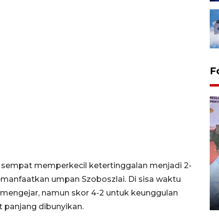
F
l sempat memperkecil ketertinggalan menjadi 2-
Distribusi logistik pemilu
memanfaatkan umpan Szoboszlai. Di sisa waktu
gunakan mobil jenazah
 mengejar, namun skor 4-2 untuk keunggulan
08 February 2024 15:30 WIB, 2024
t panjang dibunyikan.