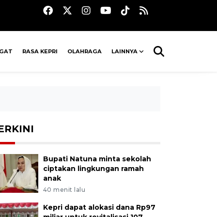
AGAT
RASA KEPRI
OLAHRAGA
LAINNYA
ERKINI
Bupati Natuna minta sekolah
ciptakan lingkungan ramah
anak
40 menit lalu
Kepri dapat alokasi dana Rp97