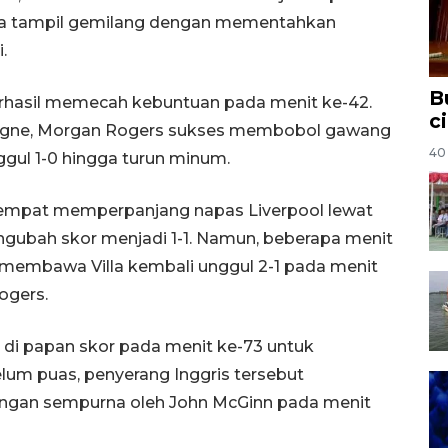
, juga tampil gemilang dengan mementahkan
.
B
 berhasil memecah kebuntuan pada menit ke-42.
c
gne, Morgan Rogers sukses membobol gawang
40 
ul 1-0 hingga turun minum.
 sempat memperpanjang napas Liverpool lewat
ngubah skor menjadi 1-1. Namun, beberapa menit
 membawa Villa kembali unggul 2-1 pada menit
ogers.
di papan skor pada menit ke-73 untuk
um puas, penyerang Inggris tersebut
engan sempurna oleh John McGinn pada menit