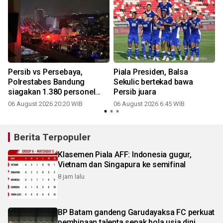
i
Persib vs Persebaya,
Piala Presiden, Balsa
Polrestabes Bandung
Sekulic bertekad bawa
siagakan 1.380 personel
Persib juara
antisipasi konvoi Bobotoh
06 August 2026 20:20 WIB
06 August 2026 6:45 WIB
Berita Terpopuler
Klasemen Piala AFF: Indonesia gugur,
Vietnam dan Singapura ke semifinal
8 jam lalu
BP Batam gandeng Garudayaksa FC perkuat
pembinaan talenta sepak bola usia dini