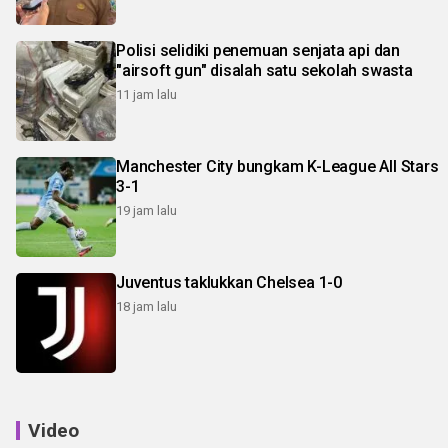
Polisi selidiki penemuan senjata api dan
"airsoft gun" disalah satu sekolah swasta
11 jam lalu
Manchester City bungkam K-League All Stars
3-1
19 jam lalu
Juventus taklukkan Chelsea 1-0
18 jam lalu
Video