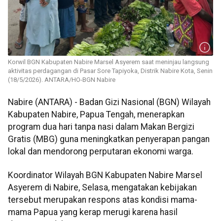
Korwil BGN Kabupaten Nabire Marsel Asyerem saat meninjau langsung
aktivitas perdagangan di Pasar Sore Tapiyoka, Distrik Nabire Kota, Senin
(18/5/2026). ANTARA/HO-BGN Nabire
Nabire (ANTARA) - Badan Gizi Nasional (BGN) Wilayah
Kabupaten Nabire, Papua Tengah, menerapkan
program dua hari tanpa nasi dalam Makan Bergizi
Gratis (MBG) guna meningkatkan penyerapan pangan
lokal dan mendorong perputaran ekonomi warga.
Koordinator Wilayah BGN Kabupaten Nabire Marsel
Asyerem di Nabire, Selasa, mengatakan kebijakan
tersebut merupakan respons atas kondisi mama-
mama Papua yang kerap merugi karena hasil