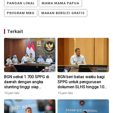
PANGAN LOKAL
MAMA MAMA PAPUA
PROGRAM MBG
MAKAN BERGIZI GRATIS
Terkait
BGN sebut 1.700 SPPG di
BGN beri batas waktu bagi
daerah dengan angka
SPPG untuk pengurusan
stunting tinggi siap
dokumen SLHS hingga 10
beroperasi
Agustus
10 jam lalu
15 jam lalu
2