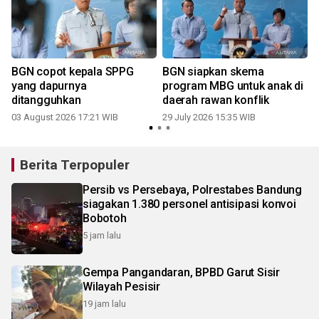
BGN copot kepala SPPG
BGN siapkan skema
yang dapurnya
program MBG untuk anak di
ditangguhkan
daerah rawan konflik
03 August 2026 17:21 WIB
29 July 2026 15:35 WIB
2
Berita Terpopuler
Persib vs Persebaya, Polrestabes Bandung
siagakan 1.380 personel antisipasi konvoi
Bobotoh
5 jam lalu
Gempa Pangandaran, BPBD Garut Sisir
Wilayah Pesisir
19 jam lalu