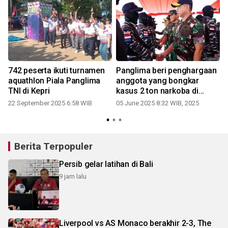
742 peserta ikuti turnamen
Panglima beri penghargaan
aquathlon Piala Panglima
anggota yang bongkar
TNI di Kepri
kasus 2 ton narkoba di
Karimun
22 September 2025 6:58 WIB
05 June 2025 8:32 WIB, 2025
Berita Terpopuler
Persib gelar latihan di Bali
9 jam lalu
Liverpool vs AS Monaco berakhir 2-3, The