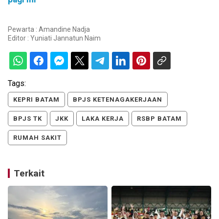
Pewarta : Amandine Nadja
Editor :
Yuniati Jannatun Naim
Tags:
KEPRI BATAM
BPJS KETENAGAKERJAAN
BPJS TK
JKK
LAKA KERJA
RSBP BATAM
RUMAH SAKIT
Terkait