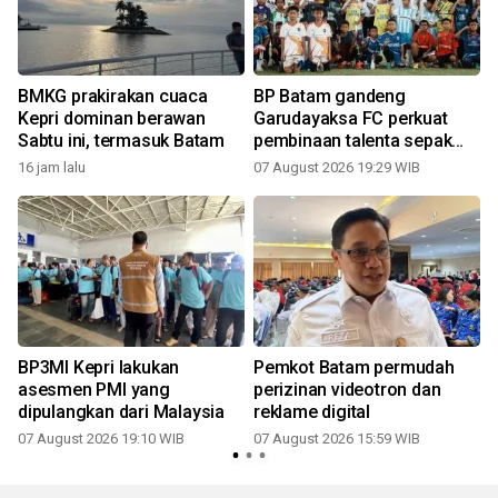
BMKG prakirakan cuaca
BP Batam gandeng
Kepri dominan berawan
Garudayaksa FC perkuat
Sabtu ini, termasuk Batam
pembinaan talenta sepak
bola usia dini
16 jam lalu
07 August 2026 19:29 WIB
BP3MI Kepri lakukan
Pemkot Batam permudah
asesmen PMI yang
perizinan videotron dan
dipulangkan dari Malaysia
reklame digital
07 August 2026 19:10 WIB
07 August 2026 15:59 WIB