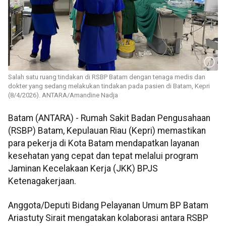
Salah satu ruang tindakan di RSBP Batam dengan tenaga medis dan
dokter yang sedang melakukan tindakan pada pasien di Batam, Kepri
(8/4/2026). ANTARA/Amandine Nadja
Batam (ANTARA) - Rumah Sakit Badan Pengusahaan
(RSBP) Batam, Kepulauan Riau (Kepri) memastikan
para pekerja di Kota Batam mendapatkan layanan
kesehatan yang cepat dan tepat melalui program
Jaminan Kecelakaan Kerja (JKK) BPJS
Ketenagakerjaan.
Anggota/Deputi Bidang Pelayanan Umum BP Batam
Ariastuty Sirait mengatakan kolaborasi antara RSBP