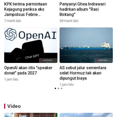
m
KPK terima permintaan
Penyanyi Ghea Indrawari
Kejagung periksa eks
hadirkan album "Rasi
Jampidsus Febrie
Bintang"
2
Adriansyah
7 menit lalu
38 menit lalu
OpenAI akan rilis "speaker
AS sebut jalur sementara
donat" pada 2027
selat Hormuz tak akan
dipungut biaya
1 jam lalu
1 jam lalu
3
Video