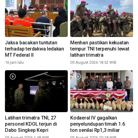
Jaksa bacakan tuntutan
Menhan pastikan kekuatan
terhadap terdakwa ledakan
tempur TNI terpenuhi lewat
MT Federal II
latihan trimatra
16 jam lalu
05 August 2026 18:52 WIB
Latihan trimatra TNI, 27
Kodaeral IV gagalkan
personel KDOL terjun di
penyelundupan timah 1.6
Dabo Singkep Kepri
ton senilai Rp1,3 miliar
05 August 2026 1:48 WIB
03 August 2026 20:18 WIB