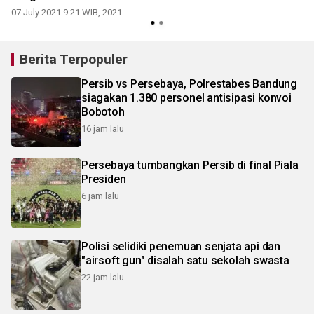
07 July 2021 9:21 WIB, 2021
Berita Terpopuler
Persib vs Persebaya, Polrestabes Bandung
siagakan 1.380 personel antisipasi konvoi
Bobotoh
16 jam lalu
Persebaya tumbangkan Persib di final Piala
Presiden
6 jam lalu
Polisi selidiki penemuan senjata api dan
"airsoft gun" disalah satu sekolah swasta
22 jam lalu